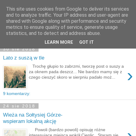
This site uses cookies from Google to deliver its services
Moje miejsce
and to analyze traffic. Your IP address and user-agent are
shared with Google along with performance and security
metrics to ensure quality of service, generate usage
statistics, and to detect and address abuse.
▼
LEARN MORE
GOT IT
30 sie 2018
Lato z suszą w tle
Trochę głupio to zabrzmi, tworzę post o suszy a
›
za oknem pada deszcz... Nie bardzo mamy się z
czego cieszyć skoro w sierpniu padało moż...
9 komentarzy:
24 sie 2018
Wieża na Sołtysiej Górze-
wspieram lokalną akcję
›
Powoli (bardzo powoli) opisuję różne
interesujące miejsca wokół Cieplic . Staram się