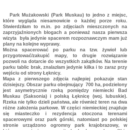
Park Mużakowski (Park Muskau) to jedno z miejsc,
które wygląda niesamowicie o każdej porze roku.
Stwierdziłam to m.in. po zdjęciach mieszczonych na
zaprzyjaźnionych blogach a ponieważ nasza pierwsza
wizyta była jedynie spacerem rozpoznawczym mam już
plany na kolejne wyprawy.
Można spacerować po parku na tzw. żywioł lub
przygotować/zakupić mapy, to drugie rozwiązanie
pozwoli na dotarcie do wszystkich zakątków. Na terenie
parku tablic brak, znalazłam jedynie kilka i to zaraz przy
wejściu od strony Łęknicy.
Mapa z pierwszego zdjęcia najlepiej pokazuje stan
dzisiejszy. O
bszar parku obejmujący 700 ha, podzielony
jest asymetrycznie rzeką pomiędzy niemiecki Bad
Muskau (Saksonia) i polską Łęknicę (woj. lubuskie).
Rzeka nie tylko dzieli państwa, ale również teren na dwa
różne założenia parkowe. W części niemieckiej znajduje
się miasteczko i rezydencja otoczona terenami
spacerowymi oraz park górski, natomiast po polskiej
stronie urządzono ogromny park krajobrazowy, w