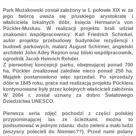
Park Mużakowski został założony w 1. połowie XIX w. za
jego twórcę uważa się pruskiego arystokratę i
właściciela lokalnych dóbr, księcia Hermann'a von
Pückler-Muskau. W realizacji projektu brali udział
znakomici współpracownicy: Karl Friedrich Schinkel,
autor projektu przebudowy budynków rezydencji i
budowli parkowych, malarz August Schirmer, angielski
architekt John Adey Repton oraz bliski współpracownik,
ogrodnik Jacob Heinrich Rehder.
Z pierwotnej koncepcji parku, obejmującej ponad 700
ha, Pückler zrealizował zaledwie nieco ponad 250 ha.
Majątek postanowiono więc sprzedać. Po sprzedaży
dóbr w 1845 roku, prace nad realizacją projektu Pücklera
kontynuowane były przez kolejnych właścicieli założenia
W 2004 r. został uznany za dobro Światowego
Dziedzictwa UNESCO.
Pierwsza seria zdjęć pochodzi z części polskiej
przypominającej las ze ścieżkami, można to
podsumować w jednym zdaniu: dużo zieleni a mało ludzi
(wszyscy polecieli do Niemiec??). Przed nami polany