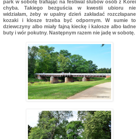
park w sobotę trafiając na festiwal ślubów osób z Korei
chyba. Takiego bezguścia w kwestii ubioru nie
widziałam, żeby w upalny dzień zakładać rozczłapane
kozaki i klosze trzeba być odpornym. W sumie to
dziewczyny albo miały fajną kieckę i kalosze albo ładne
buty i wór pokutny. Następnym razem nie jadę w sobotę.