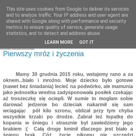
This site uses cookies from Google to deliver its services
Moje miejsce
and to analyze traffic. Your IP address and user-agent are
shared with Google along with performance and security
metrics to ensure quality of service, generate usage
statistics, and to detect and address abuse.
▼
LEARN MORE
GOT IT
30 gru 2015
Pierwszy mróz i życzenia
Mamy 30 grudnia 2015 roku, wstajemy rano a za
oknem...biało i mroźno. Moje dziecko było gotowe
(nawet bez śniadania) lecieć na podwórko, ale mamunia
jako jednostka wredna zadysponowała posiłek czekając
aż troszeczkę się ociepli. W sumie to mogłam sobie
darować jedzenie bo dzieciak nakarmił się sam
wciągając pół kilo szronu, oblizał przy tym chyba
wszystkie krzaki po drodze. Zabrał też łopatkę do
kopania w śniegu i strasznie był zawiedziony jego
brakiem :( Całą drogę kminił dlaczego jest biało a
śniegu brak. Cóż, życie nikomu nie szczędzi