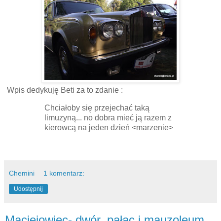
Wpis dedykuję Beti za to zdanie :
Chciałoby się przejechać taką
limuzyną... no dobra mieć ją razem z
kierowcą na jeden dzień <marzenie>
Chemini
1 komentarz:
Udostępnij
Maciejowiec- dwór, pałac i mauzoleum