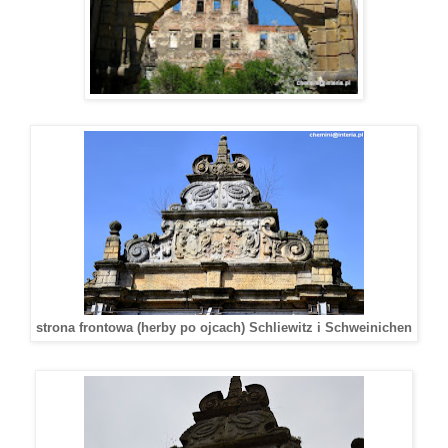
strona frontowa (herby po ojcach) Schliewitz i Schweinichen