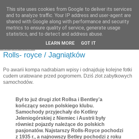
This site uses cookies from Google to deliver its services
Moje miejsce
and to analyze traffic. Your IP address and user-agent are
shared with Google along with performance and security
metrics to ensure quality of service, generate usage
statistics, and to detect and address abuse.
▼
LEARN MORE
GOT IT
29 paź 2011
Rolls- royce / Jagniątków
Po awarii kompa nadrabiam wpisy i odnajduję kolejne fotki
cudem uratowane przed pogromem. Dziś zlot zabytkowych
samochodów.
Był to już drugi zlot Rollsa i Bentley’a
kończący sezon polskiego klubu.
Samochody przyjechały do Kotliny
Jeleniogórskiej z Niemiec i Austrii były
również pojazdy należące do polskich
pasjonatów. Najstarszy Rolls-Royce pochodzi
z 1935 r., a najnowszy Betley pochodzi z roku