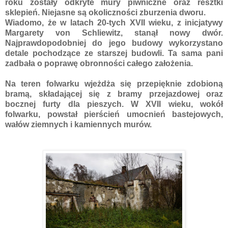
roku zostały odkryte mury piwniczne oraz resztki
sklepień. Niejasne są okoliczności zburzenia dworu.
Wiadomo, że w latach 20-tych XVII wieku, z inicjatywy
Margarety von Schliewitz, stanął nowy dwór.
Najprawdopodobniej do jego budowy wykorzystano
detale pochodzące ze starszej budowli. Ta sama pani
zadbała o poprawę obronności całego założenia.
Na teren folwarku wjeżdża się przepięknie zdobioną
bramą, składającej się z bramy przejazdowej oraz
bocznej furty dla pieszych. W XVII wieku, wokół
folwarku, powstał pierścień umocnień bastejowych,
wałów ziemnych i kamiennych murów.