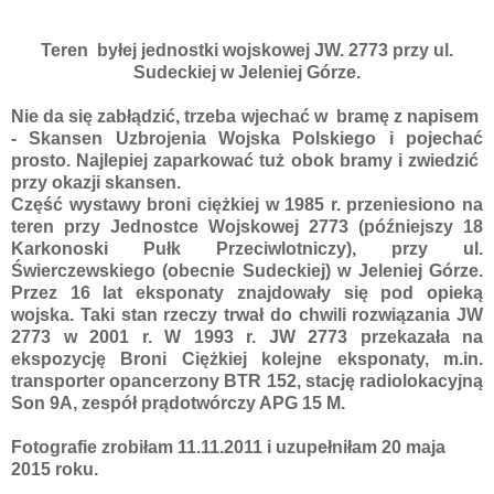
Teren byłej jednostki wojskowej JW. 2773 przy ul.
Sudeckiej w Jeleniej Górze.
Nie da się zabłądzić, trzeba wjechać w bramę z napisem
- Skansen Uzbrojenia Wojska Polskiego i pojechać
prosto. Najlepiej zaparkować tuż obok bramy i zwiedzić
przy okazji skansen.
Część wystawy broni ciężkiej w 1985 r. przeniesiono na
teren przy Jednostce Wojskowej 2773 (późniejszy 18
Karkonoski Pułk Przeciwlotniczy), przy ul.
Świerczewskiego (obecnie Sudeckiej) w Jeleniej Górze.
Przez 16 lat eksponaty znajdowały się pod opieką
wojska. Taki stan rzeczy trwał do chwili rozwiązania JW
2773 w 2001 r. W 1993 r. JW 2773 przekazała na
ekspozycję Broni Ciężkiej kolejne eksponaty, m.in.
transporter opancerzony BTR 152, stację radiolokacyjną
Son 9A, zespół prądotwórczy APG 15 M.
Fotografie zrobiłam
11.11.2011 i uzupełniłam 20 maja
2015 roku.