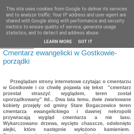
This site uses cookies from Google to deliver its services
Moje miejsce
and to analyze traffic. Your IP address and user-agent are
shared with Google along with performance and security
metrics to ensure quality of service, generate usage
statistics, and to detect and address abuse.
▼
LEARN MORE
GOT IT
27 kwi 2018
Cmentarz ewangelicki w Gostkowie-
porządki
Przeglądam strony internetowe czytając o cmentarzu
w Gostkowie i co chwilę pojawia się tekst "cmentarz
przestał straszyć wyglądem, teren został
uporządkowany" itd... Dwa lata temu, dwie zwariowane
kobiety przejęły od gminy Stare Bogaczewice teren
cmentarza ewangelickiego i dawnej nekropolii
przywracają wygląd cmentarza a nie lasu.
Wykarczowano drzewa, wycięto chaszcze, odsłonięto
alejki, które następnie wyłożono kamieniem.