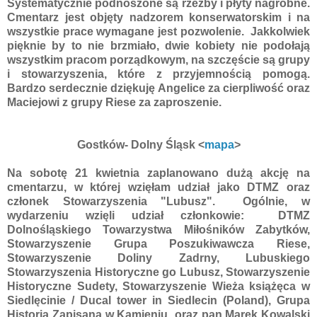
Systematycznie podnoszone są rzeźby i płyty nagrobne.
Cmentarz jest objęty nadzorem konserwatorskim i na
wszystkie prace wymagane jest pozwolenie. Jakkolwiek
pięknie by to nie brzmiało, dwie kobiety nie podołają
wszystkim pracom porządkowym, na szczęście są grupy
i stowarzyszenia, które z przyjemnością pomogą.
Bardzo serdecznie dziękuję Angelice za cierpliwość oraz
Maciejowi z grupy Riese za zaproszenie.
Gostków- Dolny Śląsk
<
mapa
>
Na sobotę 21 kwietnia zaplanowano dużą akcję na
cmentarzu, w której wzięłam udział jako DTMZ oraz
członek Stowarzyszenia "Lubusz". Ogólnie, w
wydarzeniu wzięli udział członkowie: DTMZ
Dolnośląskiego Towarzystwa Miłośników Zabytków,
Stowarzyszenie Grupa Poszukiwawcza Riese,
Stowarzyszenie Doliny Zadrny, Lubuskiego
Stowarzyszenia Historyczne go Lubusz, Stowarzyszenie
Historyczne Sudety, Stowarzyszenie Wieża książęca w
Siedlęcinie / Ducal tower in Siedlecin (Poland), Grupa
Historia Zapisana w Kamieniu oraz pan Marek Kowalski