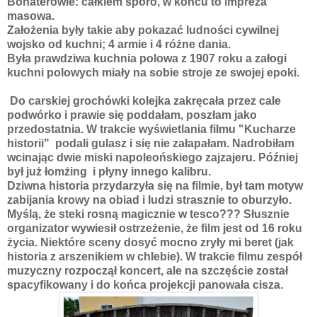
Bohaterowie: całkiem sporo, w końcu to impreza
masowa.
Założenia były takie aby pokazać ludności cywilnej
wojsko od kuchni; 4 armie i 4 różne dania.
Była prawdziwa kuchnia polowa z 1907 roku a załogi
kuchni polowych miały na sobie stroje ze swojej epoki.
Do carskiej grochówki kolejka zakręcała przez cale
podwórko i prawie się poddałam, poszłam jako
przedostatnia. W trakcie wyświetlania filmu "Kucharze
historii" podali gulasz i się nie załapałam. Nadrobiłam
wcinając dwie miski napoleońskiego zajzajeru. Później
był już łomżing i płyny innego kalibru.
Dziwna historia przydarzyła się na filmie, był tam motyw
zabijania krowy na obiad i ludzi strasznie to oburzyło.
Myślą, że steki rosną magicznie w tesco??? Słusznie
organizator wywiesił ostrzeżenie, że film jest od 16 roku
życia. Niektóre sceny dosyć mocno zryły mi beret (jak
historia z arszenikiem w chlebie). W trakcie filmu zespół
muzyczny rozpoczął koncert, ale na szczęście został
spacyfikowany i do końca projekcji panowała cisza.