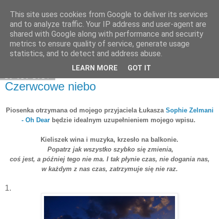
This site uses cookies from Google to deliver its services
Moje miejsce
and to analyze traffic. Your IP address and user-agent are
shared with Google along with performance and security
metrics to ensure quality of service, generate usage
statistics, and to detect and address abuse.
▼
LEARN MORE
GOT IT
25 cze 2014
Czerwcowe niebo
Piosenka otrzymana od mojego przyjaciela Łukasza
Sophie Zelmani
- Oh Dear
będzie idealnym uzupełnieniem mojego wpisu.
Kieliszek wina i muzyka, krzesło na balkonie.
Popatrz jak wszystko szybko się zmienia,
coś jest, a później tego nie ma. I tak płynie czas, nie dogania nas,
w każdym z nas czas, zatrzymuje się nie raz.
1.