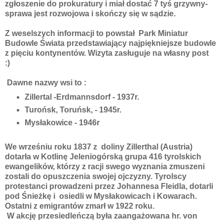
zgłoszenie do prokuratury i miał dostać 7 tyś grzywny-
sprawa jest rozwojowa i skończy się w sądzie.
Z weselszych informacji to powstał Park Miniatur
Budowle Świata przedstawiający najpiękniejsze budowle
z pięciu kontynentów. Wizyta zasługuje na własny post
:)
Dawne nazwy wsi to :
Zillertal -Erdmannsdorf - 1937r.
Turońsk, Toruńsk, - 1945r.
Mysłakowice - 1946r
We wrześniu roku 1837 z doliny Zillerthal (Austria)
dotarła w Kotlinę Jeleniogórską grupa 416 tyrolskich
ewangelików, którzy z racji swego wyznania zmuszeni
zostali do opuszczenia swojej ojczyzny. Tyrolscy
protestanci prowadzeni przez Johannesa Fleidla, dotarli
pod Śnieżkę i osiedli w Mysłakowicach i Kowarach.
Ostatni z emigrantów zmarł w 1922 roku.
W akcję przesiedleńczą była zaangażowana hr. von