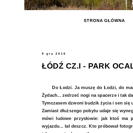
STRONA GŁÓWNA
9 gru 2016
ŁÓDŹ CZ.I - PARK OC
Do Łodzi. Ja muszę do Łodzi, do manufa
Żydach... zedrzeć nogi na spacerze i tak da
Tymczasem dzwoni budzik życia i sen się 
Zamiast dłuższego pobytu udaje się wyneg
mówi ludowe przysłowie: jak ktoś ma p
wyjazdu... lał deszcz. Kto próbował foto