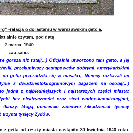
rg" -relacja o dorastaniu w warszawskim getcie
,
ktualnie czytam, pod datą
2 marca 1940
zapisano:
e gorsza niż tutaj(...) Oficjalnie utworzono tam getto, a jej
j chwili, przekupiwszy gestapowców dobrymi, amerykańskimi
 do getta przerodziła się w masakrę. Niemcy rozkazali im
dynie z dwudziestokilogramowym bagażem na osobę(...)
to jedna z najbiedniejszych i najstarszych części miasta;
nki bez elektryczności oraz sieci wodno-kanalizacyjnej,
tkaczy. Mogą pomieścić zaledwie kilkadziesiąt tysięcy
ż trzysta tysięcy Żydów
.
nie getta od reszty miasta nastąpiło 30 kwietnia 1940 roku.