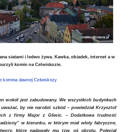
a siatami i ledwo żywa. Kawka, obiadek, internet a w
yburzyli komin na Celwiskozie.
e komina dawnej Celwiskozy
ren wokół jest zabudowany. We wszystkich budynkach
y uważać, by nie narobić szkód – powiedział Krzysztof
ych z firmy Major z Gliwic. – Dodatkowa trudność
ładziony” w kierunku, w którym miał wloty fabryczne,
twory, które nadawały mu tzw. oś obrotu. Poleciał