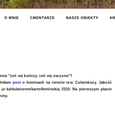
O MNIE
CMENTARZE
NASZE OBIEKTY
AR
nia "coś się kończy, coś się zaczyna"?
ełniłam
post
o kominach na terenie tzw. Celwiskozy. Jakość
je kalkulatorem/kartoflem/nokią 3310. Na pierwszym planie
miny.