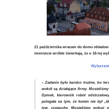
21 października wracam do domu obładowan
internecie wróble ćwierkają, że o 16-tej w
Wyburzani
– Zadanie było bardzo trudne, bo te
wokół są działające firmy. Musieliśm
Dymek, kierownik robót odstrzałow
polegała na tym, że komin nie był „k
tzw. czopuchy. Musieliśmy wykuć o