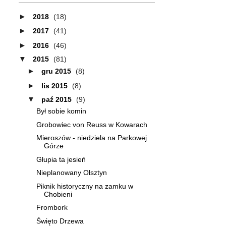
►
2018
(18)
►
2017
(41)
►
2016
(46)
▼
2015
(81)
►
gru 2015
(8)
►
lis 2015
(8)
▼
paź 2015
(9)
Był sobie komin
Grobowiec von Reuss w Kowarach
Mieroszów - niedziela na Parkowej
Górze
Głupia ta jesień
Nieplanowany Olsztyn
Piknik historyczny na zamku w
Chobieni
Frombork
Święto Drzewa