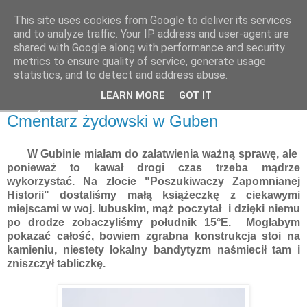
This site uses cookies from Google to deliver its services
Moje miejsce
and to analyze traffic. Your IP address and user-agent are
shared with Google along with performance and security
metrics to ensure quality of service, generate usage
statistics, and to detect and address abuse.
▼
LEARN MORE
GOT IT
31 maj 2016
Cmentarz żydowski w Guben
W Gubinie miałam do załatwienia ważną sprawę, ale
ponieważ to kawał drogi czas trzeba mądrze
wykorzystać. Na zlocie "Poszukiwaczy Zapomnianej
Historii" dostaliśmy małą książeczkę z ciekawymi
miejscami w woj. lubuskim, mąż poczytał i dzięki niemu
po drodze zobaczyliśmy południk 15°E. Mogłabym
pokazać całość, bowiem zgrabna konstrukcja stoi na
kamieniu, niestety lokalny bandytyzm naśmiecił tam i
zniszczył tabliczkę.