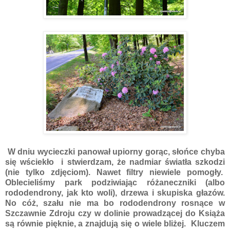
W dniu wycieczki panował upiorny gorąc, słońce chyba
się wściekło i stwierdzam, że nadmiar światła szkodzi
(nie tylko zdjęciom). Nawet filtry niewiele pomogły.
Oblecieliśmy park podziwiając różaneczniki (albo
rododendrony, jak kto woli), drzewa i skupiska głazów.
No cóż, szału nie ma bo rododendrony rosnące w
Szczawnie Zdroju czy w dolinie prowadzącej do Książa
są równie pięknie, a znajdują się o wiele bliżej. Kluczem