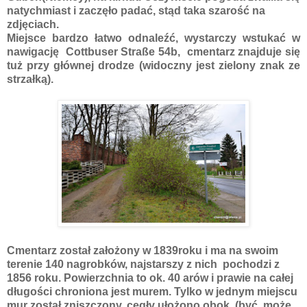
natychmiast i zaczęło padać, stąd taka szarość na
zdjęciach.
Miejsce bardzo łatwo odnaleźć, wystarczy wstukać w
nawigację Cottbuser Straße 54b, cmentarz znajduje się
tuż przy głównej drodze (widoczny jest zielony znak ze
strzałką).
Cmentarz został założony w 1839roku i ma na swoim
terenie 140 nagrobków, najstarszy z nich pochodzi z
1856 roku. Powierzchnia to ok. 40 arów i prawie na całej
długości chroniona jest murem. Tylko w jednym miejscu
mur został zniszczony, cegły ułożono obok (być może