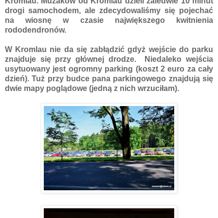
Kromlau. Mużaków od Kromlau dzieli zaledwie 10 minut
drogi samochodem, ale zdecydowaliśmy się pojechać
na wiosnę w czasie największego kwitnienia
rododendronów.
W Kromlau nie da się zabłądzić gdyż wejście do parku
znajduje się przy głównej drodze. Niedaleko wejścia
usytuowany jest ogromny parking (koszt 2 euro za cały
dzień). Tuż przy budce pana parkingowego znajdują się
dwie mapy poglądowe (jedną z nich wrzuciłam).