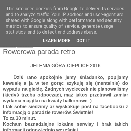
This site uses cookies from Google to deliver its services
Moje miejsce
and to analyze traffic. Your IP address and user-agent are
shared with Google along with performance and security
metrics to ensure quality of service, generate usage
statistics, and to detect and address abuse.
▼
LEARN MORE
GOT IT
29 maj 2016
Rowerowa parada retro
JELENIA GÓRA-CIEPLICE 2016
Dziś rano spokojnie jemy śniadanko, popijamy
kawusię a ja w ten gorąc szykuję się (mentalnie) do
wypadu na giełdę. Żadnych wycieczek nie planowaliśmy
(kiedyś trzeba odpocząć), mąż jakoś przetrawił zamiar
wydania majątku na kwiaty balkonowe :)
I tak sobie siedzimy aż wyskakuje post na facebooku z
informacją o paradzie rowerów. Świetnie!
To za 30 minut.
Kocham beznadziejne lokalne serwisy i brak takich
informacji odpowiednio wcześniej.