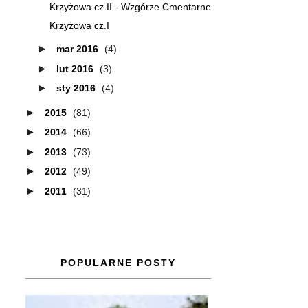
Krzyżowa cz.II - Wzgórze Cmentarne
Krzyżowa cz.I
►
mar 2016
(4)
►
lut 2016
(3)
►
sty 2016
(4)
►
2015
(81)
►
2014
(66)
►
2013
(73)
►
2012
(49)
►
2011
(31)
POPULARNE POSTY