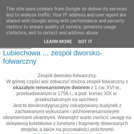
This site uses cookies from Google to deliver its services
Moje miejsce
and to analyze traffic. Your IP address and user-agent are
shared with Google along with performance and security
metrics to ensure quality of service, generate usage
statistics, and to detect and address abuse.
▼
LEARN MORE
GOT IT
8 mar 2011
Lubiechowa ... zespół dworsko-
folwarczny
Zespół dworsko-folwarczny.
W górnej części
wsi zobaczyć można zespół folwarczny z
okazałym renesansowym dworem
z 1 ćw. XVI w.,
przebudowanym w 1756 r., a pod koniec XIX w.
przekształconym na spichlerz.
Jest to dwukondygnacyjny oskarpowany budynek z
zachowanymi wykuszami i późnorenesansowymi
obramieniami okiennymi. Wewnątrz warto zwrócić uwagę na
sklepienia kolebkowe z lunetami i fragmenty drewnianych
stropów, a także na pozostałości polichromii