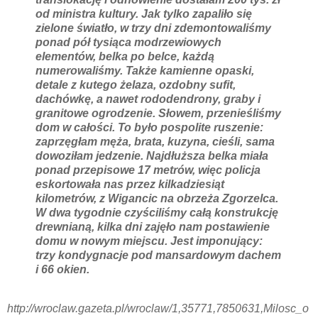
od ministra kultury. Jak tylko zapaliło się
zielone światło, w trzy dni zdemontowaliśmy
ponad pół tysiąca modrzewiowych
elementów, belka po belce, każdą
numerowaliśmy. Także kamienne opaski,
detale z kutego żelaza, ozdobny sufit,
dachówkę, a nawet rododendrony, graby i
granitowe ogrodzenie. Słowem, przenieśliśmy
dom w całości. To było pospolite ruszenie:
zaprzęgłam męża, brata, kuzyna, cieśli, sama
dowoziłam jedzenie. Najdłuższa belka miała
ponad przepisowe 17 metrów, więc policja
eskortowała nas przez kilkadziesiąt
kilometrów, z Wigancic na obrzeża Zgorzelca.
W dwa tygodnie czyściliśmy całą konstrukcję
drewnianą, kilka dni zajęło nam postawienie
domu w nowym miejscu. Jest imponujący:
trzy kondygnacje pod mansardowym dachem
i 66 okien.
http://wroclaw.gazeta.pl/wroclaw/1,35771,7850631,Milosc_o