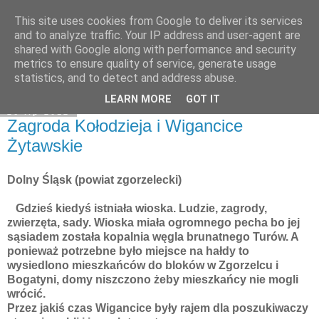
This site uses cookies from Google to deliver its services
Moje miejsce
and to analyze traffic. Your IP address and user-agent are
shared with Google along with performance and security
metrics to ensure quality of service, generate usage
statistics, and to detect and address abuse.
▼
LEARN MORE
GOT IT
26 lip 2012
Zagroda Kołodzieja i Wigancice
Żytawskie
Dolny Śląsk (powiat zgorzelecki)
Gdzieś kiedyś istniała wioska. Ludzie, zagrody,
zwierzęta, sady. Wioska miała ogromnego pecha bo jej
sąsiadem została kopalnia węgla brunatnego Turów.
A
ponieważ potrzebne było miejsce na hałdy to
wysiedlono mieszkańców do bloków w Zgorzelcu i
Bogatyni, domy niszczono żeby mieszkańcy nie mogli
wrócić.
Przez jakiś czas Wigancice były rajem dla poszukiwaczy