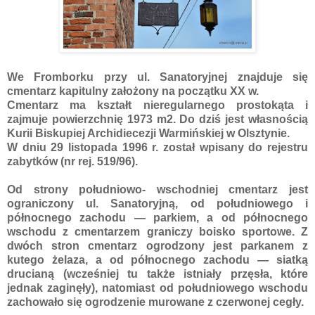
We Fromborku przy ul. Sanatoryjnej znajduje się
cmentarz kapitulny założony na początku XX w.
Cmentarz ma kształt nieregularnego prostokąta i
zajmuje powierzchnię 1973 m2. Do dziś jest własnością
Kurii Biskupiej Archidiecezji Warmińskiej w Olsztynie.
W dniu 29 listopada 1996 r. został wpisany do rejestru
zabytków (nr rej. 519/96).
Od strony południowo- wschodniej cmentarz jest
ograniczony ul. Sanatoryjną, od południowego i
północnego zachodu — parkiem, a od północnego
wschodu z cmentarzem graniczy boisko sportowe. Z
dwóch stron cmentarz ogrodzony jest parkanem z
kutego żelaza, a od północnego zachodu — siatką
drucianą (wcześniej tu także istniały przęsła, które
jednak zaginęły), natomiast od południowego wschodu
zachowało się ogrodzenie murowane z czerwonej cegły.