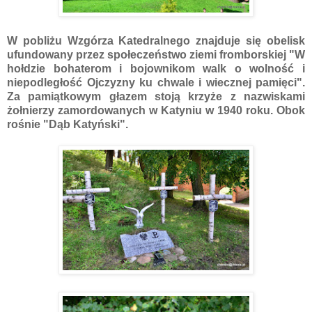
W pobliżu Wzgórza Katedralnego znajduje się obelisk
ufundowany przez społeczeństwo ziemi fromborskiej "W
hołdzie bohaterom i bojownikom walk o wolność i
niepodległość Ojczyzny ku chwale i wiecznej pamięci".
Za pamiątkowym głazem stoją krzyże z nazwiskami
żołnierzy zamordowanych w Katyniu w 1940 roku. Obok
rośnie "Dąb Katyński".