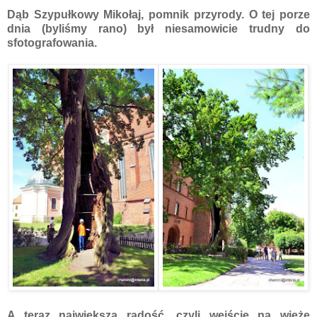
Dąb Szypułkowy Mikołaj, pomnik przyrody. O tej porze
dnia (byliśmy rano) był niesamowicie trudny do
sfotografowania.
A teraz największa radość, czyli wejście na wieżę