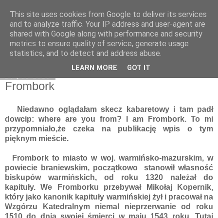
This site uses cookies from Google to deliver its services
Moje miejsce
and to analyze traffic. Your IP address and user-agent are
shared with Google along with performance and security
metrics to ensure quality of service, generate usage
statistics, and to detect and address abuse.
▼
LEARN MORE
GOT IT
14 paź 2015
Frombork
Niedawno oglądałam skecz kabaretowy i tam padł
dowcip: where are you from? I am Frombork. To mi
przypomniało,że czeka na publikację wpis o tym
pięknym mieście.
Frombork to miasto w woj. warmińsko-mazurskim, w
powiecie braniewskim, początkowo stanowił własność
biskupów warmińskich, od roku 1320 należał do
kapituły. We Fromborku przebywał Mikołaj Kopernik,
który jako kanonik kapituły warmińskiej żył i pracował na
Wzgórzu Katedralnym niemal nieprzerwanie od roku
1510 do dnia swojej śmierci w maju 1543 roku. Tutaj