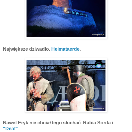
Największe dziwadło,
Heimataerde
.
Nawet Eryk nie chciał tego słuchać. Rabia Sorda i
"Deaf".