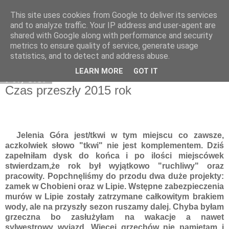
This site uses cookies from Google to deliver its services
Moje miejsce
and to analyze traffic. Your IP address and user-agent are
shared with Google along with performance and security
metrics to ensure quality of service, generate usage
statistics, and to detect and address abuse.
▼
LEARN MORE
GOT IT
6 sty 2016
Czas przeszły 2015 rok
Jelenia Góra jest/tkwi w tym miejscu co zawsze,
aczkolwiek słowo "tkwi" nie jest komplementem. Dziś
zapełniłam dysk do końca i po ilości miejscówek
stwierdzam,że rok był wyjątkowo "ruchliwy" oraz
pracowity. Popchnęliśmy do przodu dwa duże projekty:
zamek w Chobieni oraz w Lipie. Wstępne zabezpieczenia
murów w Lipie zostały zatrzymane całkowitym brakiem
wody, ale na przyszły sezon ruszamy dalej. Chyba byłam
grzeczna bo zasłużyłam na wakacje a nawet
sylwestrowy wyjazd. Więcej grzechów nie pamiętam i