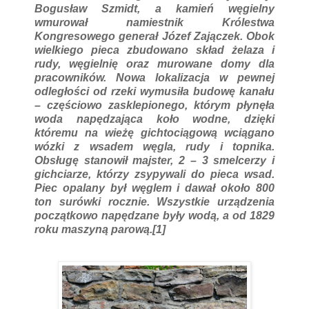
Bogusław Szmidt, a kamień węgielny
wmurował namiestnik Królestwa
Kongresowego generał Józef Zajączek. Obok
wielkiego pieca zbudowano skład żelaza i
rudy, węgielnię oraz murowane domy dla
pracowników. Nowa lokalizacja w pewnej
odległości od rzeki wymusiła budowę kanału
– częściowo zasklepionego, którym płynęła
woda napędzająca koło wodne, dzięki
któremu na wieżę gichtociągową wciągano
wózki z wsadem węgla, rudy i topnika.
Obsługę stanowił majster, 2 – 3 smelcerzy i
gichciarze, którzy zsypywali do pieca wsad.
Piec opalany był węglem i dawał około 800
ton surówki rocznie. Wszystkie urządzenia
początkowo napędzane były wodą, a od 1829
roku maszyną parową.[1]