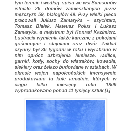
tym terenie i według spisu we wsi Samsonów
istniało 26 domów zamieszkanych przez
mężczyzn 59, białogłów 49. Przy wielki piecu
pracowali Juliusz Zamaryka – szychtarz,
Tomasz Białek, Mateusz Polus i Łukasz
Zamaryka, a majstrem był Konrad Kazimierz.
Lustracja wymienia także karczmę z pokojami
gościnnymi i stajniami oraz dwór. Zakład
czynny był 36 tygodni w roku i wyrabiano w
nim oprócz uzbrojenia lemiesze, radlice,
garnki, kotły, sochy do wiatraków, kowadła,
siekiery oraz żelazo budowlane w sztabach. W
okresie wojen napoleońskich intensywnie
produkowano tu kule armatnie, których w
ciągu kilku miesięcy roku 1809
wyprodukowano ponad 11 tysięcy sztuk.[1]