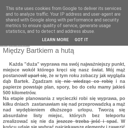
This site uses cookies from Google to deliver its services
Moje miejsce
and to analyze traffic. Your IP address and user-agent are
shared with Google along with performance and security
metrics to ensure quality of service, generate usage
statistics, and to detect and address abuse.
▼
LEARN MORE
GOT IT
6 gru 2016
Między Bartkiem a hutą
Każda "duża" wyprawa ma swój najważniejszy punkt,
miejsce wokół którego kręci się nasz świat. Mój mąż
postanowił
uparł się
, że w tym roku zobaczy jak wygląda
dąb Bartek. Zgadzam się
nie wiedząc co robię
i na
papierze powstaje plan, spory, bo do celu mamy jakieś
500 kilometrów.
Na etapie planowania z wycieczki robi się wyprawa, po
kilku dniach zastanawiam się nad przeprowadzką a mąż
nad wydębieniem dłuższego urlopu. Tworzą się
absurdalne listy miejsc, których bez teleportu
zrealizować się nie da
jeszcze trzeba jeść i spać
. W
końcu udaje się wybrać najciekawsze elementy i zawęzić