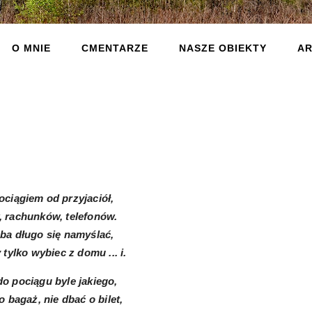
O MNIE
CMENTARZE
NASZE OBIEKTY
AR
.
ociągiem od przyjaciół,
 rachunków, telefonów.
eba długo się namyślać,
tylko wybiec z domu ... i.
o pociągu byle jakiego,
o bagaż, nie dbać o bilet,