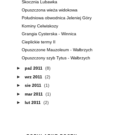
Skocznia Lubawka
Opuszczona wieża widokowa
Południowa obwodnica Jeleniej Góry
Kominy Celwiskozy
Grangia Cysterska - Winnica
Cieplickie termy II
Opuszczone Mauzoleum - Wałbrzych
Opuszczony szyb Tytus - Wałbrzych
►
paź 2011
(8)
►
wrz 2011
(2)
►
sie 2011
(1)
►
mar 2011
(1)
►
lut 2011
(2)