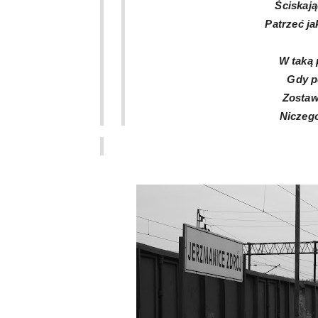
Ściskają
Patrzeć ja
W taką 
Gdy p
Zostawi
Niczego