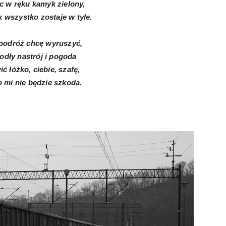
c w ręku kamyk zielony,
k wszystko zostaje w tyle.
podróż chcę wyruszyć,
odły nastrój i pogoda
ć łóżko, ciebie, szafę,
 mi nie będzie szkoda.