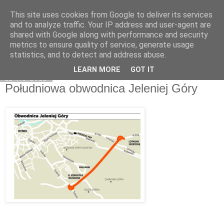
This site uses cookies from Google to deliver its services
Moje miejsce
and to analyze traffic. Your IP address and user-agent are
shared with Google along with performance and security
metrics to ensure quality of service, generate usage
statistics, and to detect and address abuse.
▼
LEARN MORE
GOT IT
11 lis 2011
Południowa obwodnica Jeleniej Góry