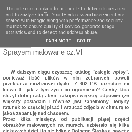
This site uses cookies from Google to deliver its services
Moje miejsce
and to analyze traffic. Your IP address and user-agent are
shared with Google along with performance and security
metrics to ensure quality of service, generate usage
statistics, and to detect and address abuse.
▼
LEARN MORE
GOT IT
8 gru 2015
Sprayem malowane cz.VI
W dalszym ciągu czyszczę katalog "zaległe wpisy",
ponieważ ilość plików w nim zebranych powoli
przekracza możliwości dysku. Z 302 GB pozostało mi
ledwo 4, jak z tym żyć i co ograniczać? Gdyby ktoś
służył dobrą radą abym zakupiła większy odpowiem,że
większy posiadam i również jest zapełniony. Jedyny
ratunek to częściej pisać i wrzucać zdjęcia w chmurę to
jakoś zapanuję nad chaosem.
Przez kilka miesięcy, od publikacji piątej części
obrazków malowanych na murach, uzbierało się kilka
ciekawych dzieł i to nie tylko z Dolnego Śląska a nawet z