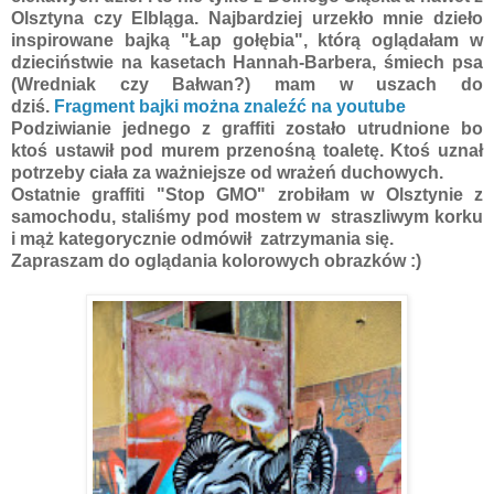
Olsztyna czy Elbląga. Najbardziej urzekło mnie dzieło
inspirowane bajką "Łap gołębia", którą oglądałam w
dzieciństwie na kasetach Hannah-Barbera, śmiech psa
(Wredniak czy Bałwan?) mam w uszach do
dziś.
Fragment bajki można znaleźć na youtube
Podziwianie jednego z graffiti zostało utrudnione bo
ktoś ustawił pod murem przenośną toaletę. Ktoś uznał
potrzeby ciała za ważniejsze od wrażeń duchowych.
Ostatnie graffiti "Stop GMO" zrobiłam w Olsztynie z
samochodu, staliśmy pod mostem w straszliwym korku
i mąż kategorycznie odmówił zatrzymania się.
Zapraszam do oglądania kolorowych obrazków :)