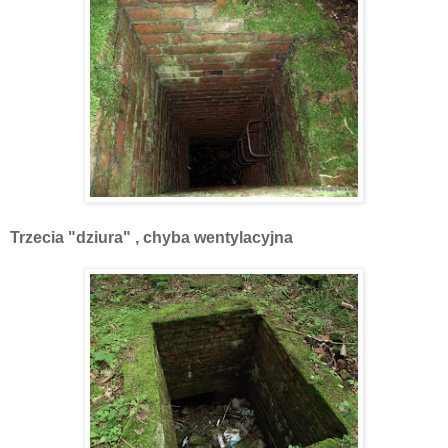
Trzecia "dziura" , chyba wentylacyjna