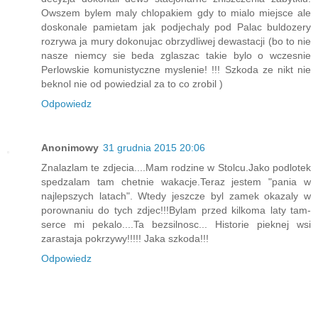
Owszem bylem maly chlopakiem gdy to mialo miejsce ale
doskonale pamietam jak podjechaly pod Palac buldozery
rozrywa ja mury dokonujac obrzydliwej dewastacji (bo to nie
nasze niemcy sie beda zglaszac takie bylo o wczesnie
Perlowskie komunistyczne myslenie! !!! Szkoda ze nikt nie
beknol nie od powiedzial za to co zrobil )
Odpowiedz
Anonimowy
31 grudnia 2015 20:06
Znalazlam te zdjecia....Mam rodzine w Stolcu.Jako podlotek
spedzalam tam chetnie wakacje.Teraz jestem "pania w
najlepszych latach". Wtedy jeszcze byl zamek okazaly w
porownaniu do tych zdjec!!!Bylam przed kilkoma laty tam-
serce mi pekalo....Ta bezsilnosc... Historie pieknej wsi
zarastaja pokrzywy!!!!! Jaka szkoda!!!
Odpowiedz