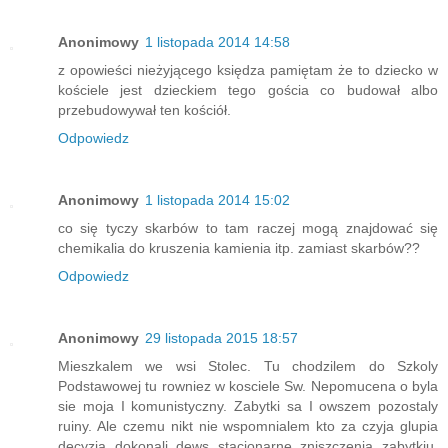
Anonimowy
1 listopada 2014 14:58
z opowieści nieżyjącego księdza pamiętam że to dziecko w
kościele jest dzieckiem tego gościa co budował albo
przebudowywał ten kościół.
Odpowiedz
Anonimowy
1 listopada 2014 15:02
co się tyczy skarbów to tam raczej mogą znajdować się
chemikalia do kruszenia kamienia itp. zamiast skarbów??
Odpowiedz
Anonimowy
29 listopada 2015 18:57
Mieszkalem we wsi Stolec. Tu chodzilem do Szkoly
Podstawowej tu rowniez w kosciele Sw. Nepomucena o byla
sie moja I komunistyczny. Zabytki sa I owszem pozostaly
ruiny. Ale czemu nikt nie wspomnialem kto za czyja glupia
decyzja dokonali dews stacjonarne zniszczenia zabytkiu.