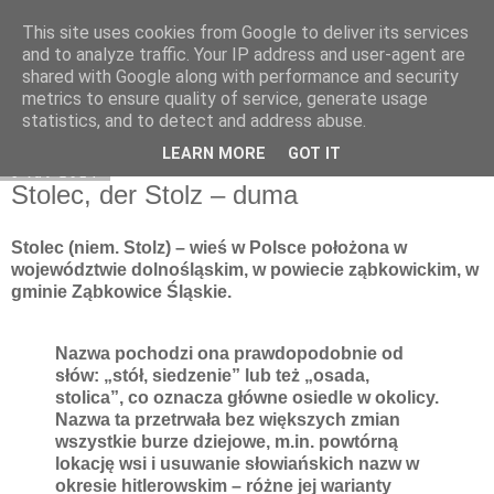
This site uses cookies from Google to deliver its services
Moje miejsce
and to analyze traffic. Your IP address and user-agent are
shared with Google along with performance and security
metrics to ensure quality of service, generate usage
statistics, and to detect and address abuse.
▼
LEARN MORE
GOT IT
6 lut 2014
Stolec, der Stolz – duma
Stolec (niem. Stolz) – wieś w Polsce położona w
województwie dolnośląskim, w powiecie ząbkowickim, w
gminie Ząbkowice Śląskie.
Nazwa pochodzi ona prawdopodobnie od
słów: „stół, siedzenie” lub też „osada,
stolica”, co oznacza główne osiedle w okolicy.
Nazwa ta przetrwała bez większych zmian
wszystkie burze dziejowe, m.in. powtórną
lokację wsi i usuwanie słowiańskich nazw w
okresie hitlerowskim – różne jej warianty