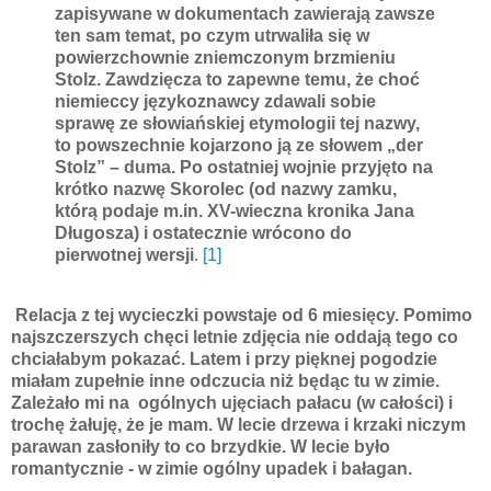
zapisywane w dokumentach zawierają zawsze
ten sam temat, po czym utrwaliła się w
powierzchownie zniemczonym brzmieniu
Stolz. Zawdzięcza to zapewne temu, że choć
niemieccy językoznawcy zdawali sobie
sprawę ze słowiańskiej etymologii tej nazwy,
to powszechnie kojarzono ją ze słowem „der
Stolz” – duma. Po ostatniej wojnie przyjęto na
krótko nazwę Skorolec (od nazwy zamku,
którą podaje m.in. XV-wieczna kronika Jana
Długosza) i ostatecznie wrócono do
pierwotnej wersji
.
[1]
Relacja z tej wycieczki powstaje od 6 miesięcy. Pomimo
najszczerszych chęci letnie zdjęcia nie oddają tego co
chciałabym pokazać. Latem i przy pięknej pogodzie
miałam zupełnie inne odczucia niż będąc tu w zimie.
Zależało mi na ogólnych ujęciach pałacu (w całości) i
trochę żałuję, że je mam. W lecie drzewa i krzaki niczym
parawan zasłoniły to co brzydkie. W lecie było
romantycznie - w zimie ogólny upadek i bałagan.