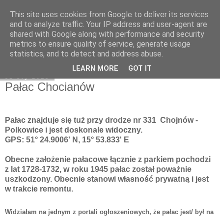
This site uses cookies from Google to deliver its services
Moje miejsce
and to analyze traffic. Your IP address and user-agent are
shared with Google along with performance and security
metrics to ensure quality of service, generate usage
statistics, and to detect and address abuse.
▼
LEARN MORE
GOT IT
31 sty 2013
Pałac Chocianów
Pałac znajduje się tuż przy drodze nr 331 Chojnów -
Polkowice i jest doskonale widoczny.
GPS: 51° 24.9006' N, 15° 53.833' E
Obecne założenie pałacowe łącznie z parkiem pochodzi
z lat 1728-1732, w roku 1945 pałac został poważnie
uszkodzony. Obecnie stanowi własność prywatną i jest
w trakcie remontu.
Widziałam na jednym z portali ogłoszeniowych, że pałac jest/ był na