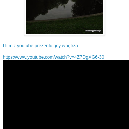
I film z youtube prezentujący wnętrza
https://www.youtube.com/watch?v=4Z7DgXG6-30