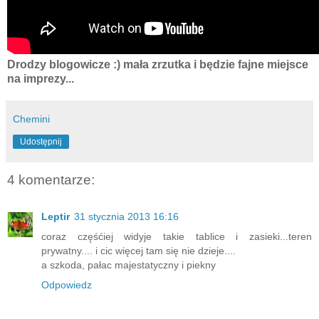
Drodzy blogowicze :) mała zrzutka i będzie fajne miejsce
na imprezy...
Chemini
Udostępnij
4 komentarze:
Leptir
31 stycznia 2013 16:16
coraz częśćiej widyje takie tablice i zasieki...teren
prywatny.... i cic więcej tam się nie dzieje....
a szkoda, pałac majestatyczny i piekny
Odpowiedz