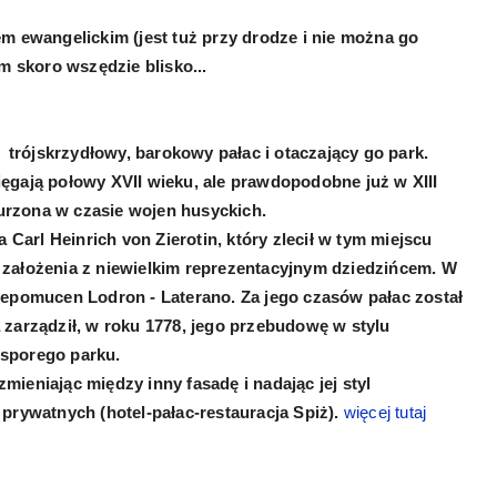
m ewangelickim (jest tuż przy drodze i nie można go
m skoro wszędzie blisko...
 trójskrzydłowy, barokowy pałac i otaczający go park.
ęgają połowy XVII wieku, ale prawdopodobne już w XIII
burzona w czasie wojen husyckich.
 Carl Heinrich von Zierotin, który zlecił w tym miejscu
założenia z niewielkim reprezentacyjnym dziedzińcem. W
Nepomucen Lodron - Laterano. Za jego czasów pałac został
zarządził, w roku 1778, jego przebudowę w stylu
sporego parku.
ieniając między inny fasadę i nadając jej styl
prywatnych (hotel-pałac-restauracja Spiż).
więcej tutaj