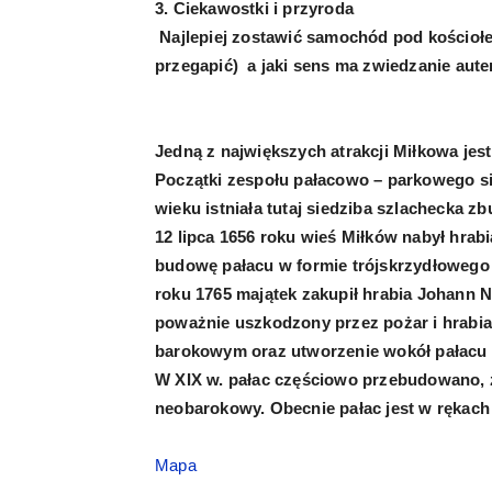
3. Ciekawostki i przyroda
Najlepiej zostawić samochód pod kościołe
przegapić) a jaki sens ma zwiedzanie aute
Jedną z największych atrakcji Miłkowa jest
Początki zespołu pałacowo – parkowego si
wieku istniała tutaj siedziba szlachecka z
12 lipca 1656 roku wieś Miłków nabył hrabia
budowę pałacu w formie trójskrzydłowego 
roku 1765 majątek zakupił hrabia Johann 
poważnie uszkodzony przez pożar i hrabia 
barokowym oraz utworzenie wokół pałacu 
W XIX w. pałac częściowo przebudowano, zm
neobarokowy. Obecnie pałac jest w rękach 
Mapa