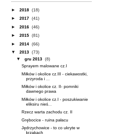
►
2018
(18)
►
2017
(41)
►
2016
(46)
►
2015
(81)
►
2014
(66)
▼
2013
(73)
▼
gru 2013
(8)
Sprayem malowane cz.I
Miłków i okolice cz.III - ciekawostki,
przyroda i ...
Miłków i okolice cz. II- pomniki
dawnego prawa
Miłków i okolice cz.I - poszukiwanie
eliksiru nieś...
Rzecz warta zachodu cz. II
Grębocice - ruina pałacu
Jędrzychowice - to co ukryte w
krzakach