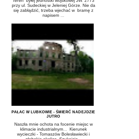
Teren byłej jednostki wojskowej JW. 2773
przy ul. Sudeckiej w Jeleniej Górze. Nie da
się zabłądzić, trzeba wjechać w bramę z
napisem ...
PAŁAC W LUBKOWIE - ŚMIERĆ NADEJDZIE
JUTRO
Naszła mnie ochota na focenie miejsc w
klimacie industrialnym... Kierunek
wycieczki - Tomaszów Bolesławiecki i