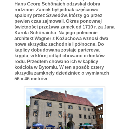
Hans Georg Schönaich odzyskał dobra
rodzinne. Zamek był jednak częściowo
spalony przez Szwedów, którzy go przez
pewien czas zajmowali. Okres ponownej
świetności przeżywa zamek od 1710 r. za Jana
Karola Schönaicha. Na jego polecenie
architekt Wagner z Kożuchowa wznosi dwa
nowe skrzydła: zachodnie i północne. Do
kaplicy dobudowana zostaje parterowa
krypta, w której odtąd chowano członków
rodu. Przedtem chowano ich w kaplicy
kościoła w Bytomiu. W ten sposób cztery
skrzydła zamknęły dziedziniec o wymiarach
56 x 46 metrów.