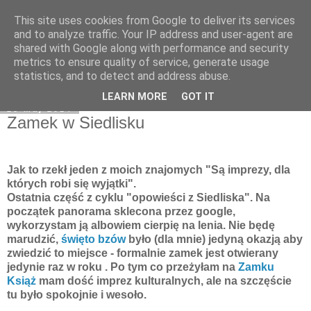
This site uses cookies from Google to deliver its services
Moje miejsce
and to analyze traffic. Your IP address and user-agent are
shared with Google along with performance and security
metrics to ensure quality of service, generate usage
statistics, and to detect and address abuse.
▼
LEARN MORE
GOT IT
25 maj 2014
Zamek w Siedlisku
Jak to rzekł jeden z moich znajomych "Są imprezy, dla
których robi się wyjątki".
Ostatnia część z cyklu "opowieści z Siedliska". Na
początek panorama sklecona przez google,
wykorzystam ją albowiem cierpię na lenia. Nie będę
marudzić,
święto bzów
było (dla mnie) jedyną okazją aby
zwiedzić to miejsce - formalnie zamek jest otwierany
jedynie raz w roku . Po tym co przeżyłam na
Zamku
Książ
mam dość imprez kulturalnych, ale na szczęście
tu było spokojnie i wesoło.