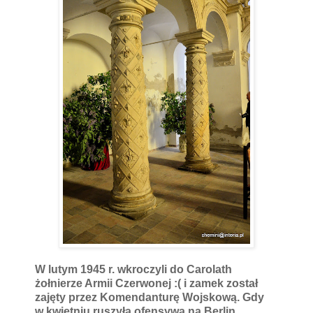
W lutym 1945 r. wkroczyli do Carolath
żołnierze Armii Czerwonej :( i zamek został
zajęty przez Komendanturę Wojskową. Gdy
w kwietniu ruszyła ofensywa na Berlin,