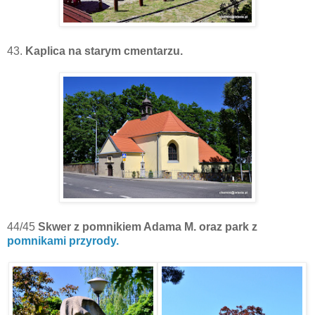
43.
Kaplica na starym cmentarzu.
44/45
Skwer z pomnikiem Adama M. oraz park z
pomnikami przyrody.