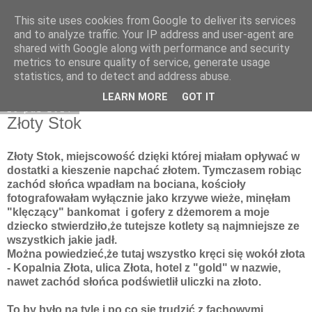
This site uses cookies from Google to deliver its services
Moje miejsce
and to analyze traffic. Your IP address and user-agent are
shared with Google along with performance and security
metrics to ensure quality of service, generate usage
statistics, and to detect and address abuse.
▼
LEARN MORE
GOT IT
16 paź 2014
Złoty Stok
Złoty Stok, miejscowość dzięki której miałam opływać w
dostatki a kieszenie napchać złotem. Tymczasem robiąc
zachód słońca wpadłam na bociana, kościoły
fotografowałam wyłącznie jako krzywe wieże, minęłam
"klęczący" bankomat i gofery z dżemorem a moje
dziecko stwierdziło,że tutejsze kotlety są najmniejsze ze
wszystkich jakie jadł.
Można powiedzieć,że tutaj wszystko kręci się wokół złota
- Kopalnia Złota, ulica Złota, hotel z "gold" w nazwie,
nawet zachód słońca podświetlił uliczki na złoto.
To by było na tyle i po co się trudzić z fachowymi