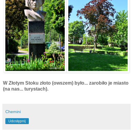
W Złotym Stoku złoto (owszem) było... zarobiło je miasto
(na nas... turystach).
Chemini
Udostępnij