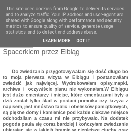
This site uses cookies from Google to deliver its services
Moje miejsce
and to analyze traffic. Your IP address and user-agent are
shared with Google along with performance and security
metrics to ensure quality of service, generate usage
statistics, and to detect and address abuse.
▼
LEARN MORE
GOT IT
28 wrz 2015
Spacerkiem przez Elbląg
Do zwiedzania przygotowywałam się dość długo bo
to moja pierwsza wizyta w Elblągu i postanowiłam
zwiedzić jak najwięcej. Wydrukowałam opisy,mapki,
archiwa i oczywiście planu nie wykonałam.W Elblągu
jest dużo cmentarzy i miejsc, które cmentarzami były a
dziś został tylko ślad w postaci pomnika czy krzyża z
napisem, jest mnóstwo tablic i obelisków pamiątkowych,
są piękne domy i kamienice pod każde ciekawe miejsce
odchodziłam a czasu mi nie przybywało. Na dodatek
pogoda psuła się coraz bardziej i kończyłam zwiedzanie
ubierając się w jakiejś bramie w cieplejsze ciuchy oraz