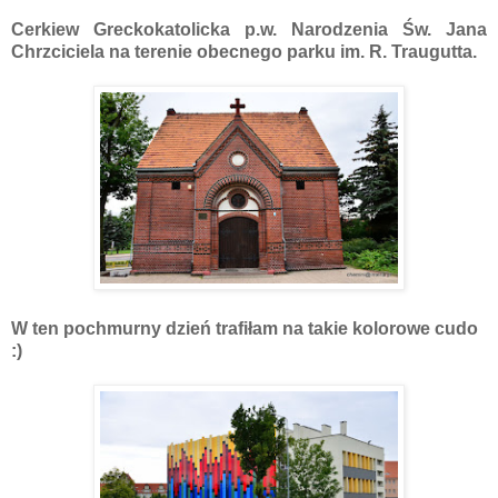
Cerkiew Greckokatolicka p.w. Narodzenia Św. Jana
Chrzciciela na terenie obecnego parku im. R. Traugutta.
W ten pochmurny dzień trafiłam na takie kolorowe cudo
:)