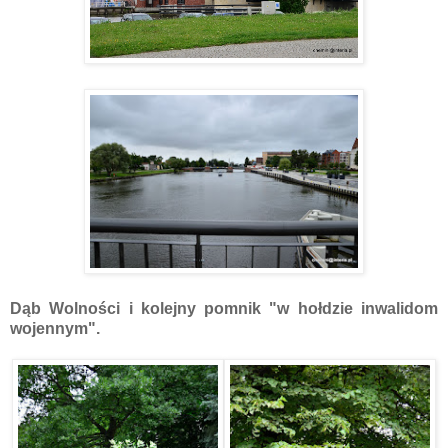
Dąb Wolności i kolejny pomnik "w hołdzie inwalidom
wojennym".