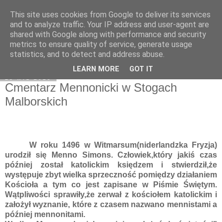
This site uses cookies from Google to deliver its services
Moje miejsce
and to analyze traffic. Your IP address and user-agent are
shared with Google along with performance and security
metrics to ensure quality of service, generate usage
statistics, and to detect and address abuse.
▼
LEARN MORE
GOT IT
23 wrz 2015
Cmentarz Mennonicki w Stogach
Malborskich
W roku 1496 w Witmarsum(niderlandzka Fryzja)
urodził się Menno Simons. Człowiek,który jakiś czas
później został katolickim księdzem i stwierdził,że
występuje zbyt wielka sprzeczność pomiędzy działaniem
Kościoła a tym co jest zapisane w Piśmie Świętym.
Wątpliwości sprawiły,że zerwał z kościołem katolickim i
założył wyznanie, które z czasem nazwano mennistami a
później mennonitami.