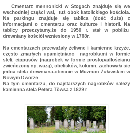
Cmentarz mennonicki w Stogach znajduje się we
wschodniej części wsi, tuż obok katolickiego kościoła.
Na parkingu znajduje się tablica (dość duża) z
informacjami o cmentarzu oraz kulturze i historii. Na
tablicy przeczytamy,że do 1950 r. stał w pobliżu
drewniany kościół wzniesiony w 1768r.
Na cmentarzach przeważały żeliwne i kamienne krzyże,
często zmarłych upamiętniano nagrobkami w formie
steli, cippusów (
nagrobek w formie prostopadłościanu
zwieńczony np. wazą)
, obelisków, kolumn, zachowała się
jedna stela drewniana-obecnie w Muzeum Żuławskim w
Nowym Dworze.
Na tym cmentarzu, do najstarszych nagrobków należy
kamienna stela Petera Töwsa z 1829 r