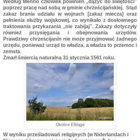
Według Menno człowiek powinien „dążyć do świętości”
poprzez pracę nad sobą w gminie chrześcijańskiej. Stąd
zakaz brania udziału w wojnach [zakaz miecza] oraz
pełnienia służby wojskowej, co wynikało z dosłownego
traktowania przykazania „nie zabijaj”. Zakazy dotyczyły
również przysięgania i obejmowania urzędów.
Prawdziwy chrześcijanin nie może przyjmować żadnego
urzędu, ponieważ urząd to władza, a władza to przemoc i
zemsta.
Zmarł śmiercią naturalną 31 stycznia 1561 roku.
Okolice Elbląga
W wyniku prześladowań religijnych (w Niderlandach i