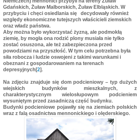
Niemczech) mennonici przybyli na tereny Żuław
Gdańskich, Żuław Malborskich, Żuław Elbląskich. W
przybyciu i chęci osiedlania się decydowały również
względy ekonomiczne tutejszych właścicieli ziemskich
oraz władz państwa.
Aby można było wykorzystać żyzną, ale podmokłą
ziemię, by mogła ona rodzić plony musiała nie tylko
zostać osuszona, ale też zabezpieczona przed
powodziami na przyszłość. W tym celu potrzebna była
siła robocza i ludzie oswojeni z takimi warunkami i
obeznani z gospodarowaniem na terenach
depresyjnych[
2
].
Na zdjęciu znajduje się dom podcieniowy – typ dużych
wiejskich budynków mieszkalnych, z
charakterystycznym wielosłupowym podcieniem
wysuniętym przed zasadniczą część budynku.
Budynki podcieniowe pojawiły się na ziemiach polskich
wraz z falą osadnictwa mennonickiego i olęderskiego.