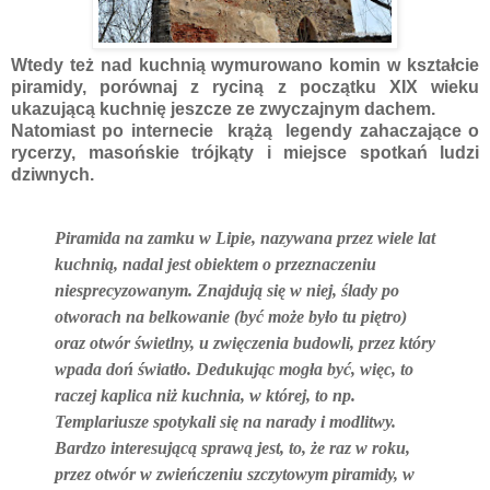
Wtedy też nad kuchnią wymurowano komin w kształcie
piramidy, porównaj z ryciną z początku XIX wieku
ukazującą kuchnię jeszcze ze zwyczajnym dachem.
Natomiast po internecie krążą legendy zahaczające o
rycerzy, masońskie trójkąty i miejsce spotkań ludzi
dziwnych.
Piramida na zamku w Lipie, nazywana przez wiele lat
kuchnią, nadal jest obiektem o przeznaczeniu
niesprecyzowanym. Znajdują się w niej, ślady po
otworach na belkowanie (być może było tu piętro)
oraz otwór świetlny, u zwięczenia budowli, przez który
wpada doń światło. Dedukując mogła być, więc, to
raczej kaplica niż kuchnia, w której, to np.
Templariusze spotykali się na narady i modlitwy.
Bardzo interesującą sprawą jest, to, że raz w roku,
przez otwór w zwieńczeniu szczytowym piramidy, w