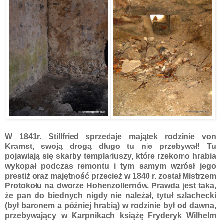
W 1841r. Stillfried sprzedaje majątek rodzinie von
Kramst, swoją drogą długo tu nie przebywał! Tu
pojawiają się skarby templariuszy, które rzekomo hrabia
wykopał podczas remontu i tym samym wzrósł jego
prestiż oraz majętność przecież w 1840 r. został Mistrzem
Protokołu na dworze Hohenzollernów. Prawda jest taka,
że pan do biednych nigdy nie należał, tytuł szlachecki
(był baronem a później hrabią) w rodzinie był od dawna,
przebywający w Karpnikach książę Fryderyk Wilhelm