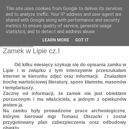
This site uses cookies from Google to deliver its services
Moje miejsce
and to analyze traffic. Your IP address and user-agent are
shared with Google along with performance and security
metrics to ensure quality of service, generate usage
statistics, and to detect and address abuse.
▼
LEARN MORE
GOT IT
18 mar 2016
Zamek w Lipie cz.I
Od kilku miesięcy szykuję się do opisania zamku w
Lipie i w związku z tym intensywnie przeszukałam
internet w kierunku zdjęć oraz informacji. Znalazłam
trochę wartościowej literatury, sporo kłamstw, masonów
i templariuszy.
Zacznę od informacji, że zamek nie jest obiektem
porzuconym i ma właściciela, a jednym z opiekunów
jestem ja.
Na zamku były prowadzone prace archeologiczne,
którymi kierował
mgr Tomasz Olszacki
i został
przygotowany plan zabezpieczenia oraz odbudowy
obiektu.