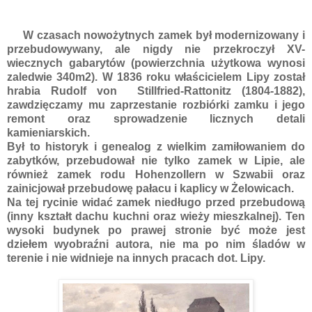
W czasach nowożytnych zamek był modernizowany i
przebudowywany, ale nigdy nie przekroczył XV-
wiecznych gabarytów (powierzchnia użytkowa wynosi
zaledwie 340m2). W 1836 roku właścicielem Lipy został
hrabia Rudolf von Stillfried-Rattonitz (1804-1882),
zawdzięczamy mu zaprzestanie rozbiórki zamku i jego
remont oraz sprowadzenie licznych detali
kamieniarskich.
Był to historyk i genealog z wielkim zamiłowaniem do
zabytków, przebudował nie tylko zamek w Lipie, ale
również zamek rodu Hohenzollern w Szwabii oraz
zainicjował przebudowę pałacu i kaplicy w Żelowicach.
Na tej rycinie widać zamek niedługo przed przebudową
(inny kształt dachu kuchni oraz wieży mieszkalnej). Ten
wysoki budynek po prawej stronie być może jest
dziełem wyobraźni autora, nie ma po nim śladów w
terenie i nie widnieje na innych pracach dot. Lipy.