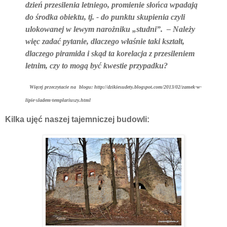
dzień przesilenia letniego, promienie słońca wpadają
do środka obiektu, tj. - do punktu skupienia czyli
ulokowanej w lewym narożniku „studni”.
– Należy
więc zadać pytanie, dlaczego właśnie taki kształt,
dlaczego piramida i skąd ta korelacja z przesileniem
letnim, czy to mogą być kwestie przypadku?
Więcej przeczytacie na blogu: http://dzikiesudety.blogspot.com/2013/02/zamek-w-
lipie-sladem-templariuszy.html
Kilka ujęć naszej tajemniczej budowli: