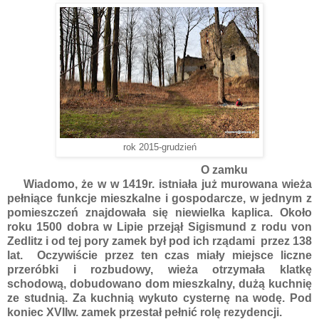
rok 2015-grudzień
O zamku
Wiadomo, że w w 1419r. istniała już murowana wieża
pełniące funkcje mieszkalne i gospodarcze, w jednym z
pomieszczeń znajdowała się niewielka kaplica. Około
roku 1500 dobra w Lipie przejął Sigismund z rodu von
Zedlitz i od tej pory zamek był pod ich rządami przez 138
lat. Oczywiście przez ten czas miały miejsce liczne
przeróbki i rozbudowy, wieża otrzymała klatkę
schodową, dobudowano dom mieszkalny, dużą kuchnię
ze studnią. Za kuchnią wykuto cysternę na wodę. Pod
koniec XVIIw. zamek przestał pełnić rolę rezydencji.