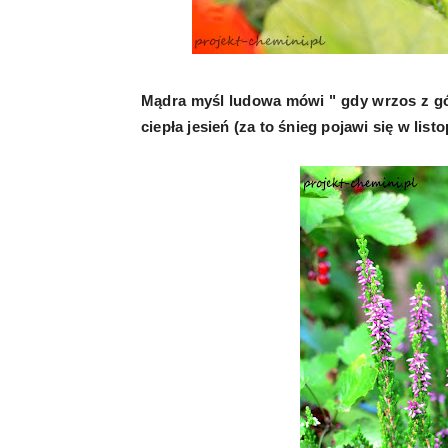
Mądra myśl ludowa mówi " gdy wrzos z gór
ciepła jesień (za to śnieg pojawi się w list