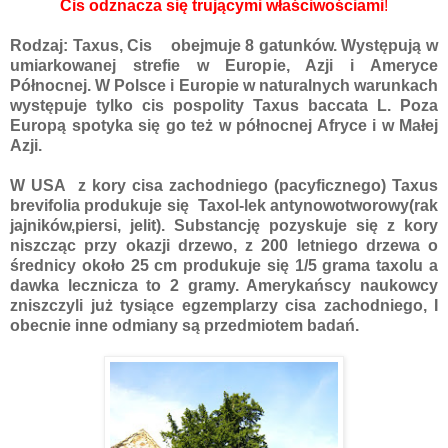
Cis odznacza się trującymi właściwościami
!
Rodzaj: Taxus, Cis obejmuje 8 gatunków. Występują w
umiarkowanej strefie w Europie, Azji i Ameryce
Północnej. W Polsce i Europie w naturalnych warunkach
występuje tylko cis pospolity Taxus baccata L. Poza
Europą spotyka się go też w północnej Afryce i w Małej
Azji.
W USA z kory cisa zachodniego (pacyficznego) Taxus
brevifolia produkuje się Taxol-lek antynowotworowy(rak
jajników,piersi, jelit). Substancję pozyskuje się z kory
niszcząc przy okazji drzewo, z 200 letniego drzewa o
średnicy około 25 cm produkuje się 1/5 grama taxolu a
dawka lecznicza to 2 gramy. Amerykańscy naukowcy
zniszczyli już tysiące egzemplarzy cisa zachodniego, I
obecnie inne odmiany są przedmiotem badań.