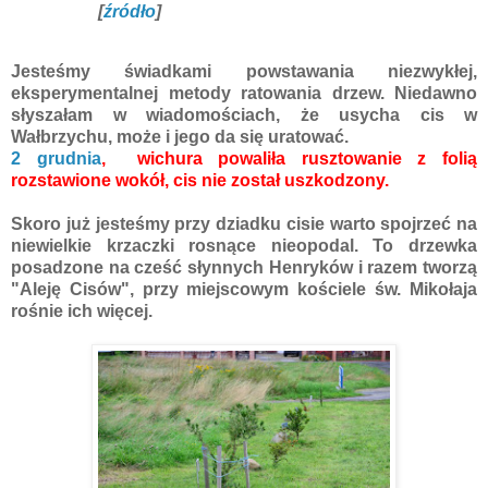
[
źródło
]
Jesteśmy świadkami powstawania niezwykłej,
eksperymentalnej metody ratowania drzew. Niedawno
słyszałam w wiadomościach, że usycha cis w
Wałbrzychu, może i jego da się uratować.
2 grudnia
, wichura powaliła rusztowanie z folią
rozstawione wokół, cis nie został uszkodzony.
Skoro już jesteśmy przy dziadku cisie warto spojrzeć na
niewielkie krzaczki rosnące nieopodal. To drzewka
posadzone na cześć słynnych Henryków i razem tworzą
"Aleję Cisów", przy miejscowym kościele św. Mikołaja
rośnie ich więcej.