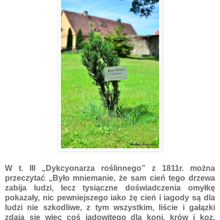
W t. III „Dykcyonarza roślinnego” z 1811r. można
przeczytać „Było mniemanie, że sam cień tego drzewa
zabija ludzi, lecz tysiączne doświadczenia omyłkę
pokazały, nic pewniejszego iako żę cień i iagody są dla
ludzi nie szkodliwe, z tym wszystkim, liście i gałązki
zdaią się więc coś jadowitego dla koni, krów i koz.