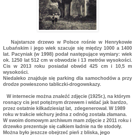
Najstarsze drzewo w Polsce rośnie w Henrykowie
Lubańskim i jego wiek szacuje się między 1000 a 1400
lat. Pacyniak (w 1998) podał następujące wymiary: wiek
ok. 1250 lat 512 cm w obwodzie i 13 metrów wysokości.
Cis w 2013 roku posiadał obwód 425 cm i 10,5 m
wysokości.
Niedaleko znajduje się parking dla samochodów a przy
drodze powieszono tabliczki-drogowskazy.
W internecie można znaleźć zdjęcie (1925r.), na którym
rosnący cis jest potężnym drzewem i widać jak bardzo,
przez ostatnie kilkadziesiąt lat, zdegenerował. W 1989
roku w trakcie wichury jedna z odnóg została złamana.
W swoim domowym archiwum mam zdjęcie z 2011 roku i
drzewko prezentuje się całkiem ładnie na tle stodoły.
Można było jeszcze obejrzeć pień z bliska, jego