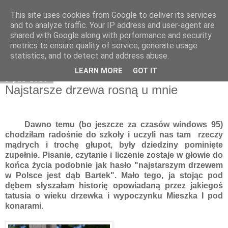
This site uses cookies from Google to deliver its services
Moje miejsce
and to analyze traffic. Your IP address and user-agent are
shared with Google along with performance and security
metrics to ensure quality of service, generate usage
statistics, and to detect and address abuse.
▼
LEARN MORE
GOT IT
6 paź 2016
Najstarsze drzewa rosną u mnie
Dawno temu (bo jeszcze za czasów windows 95)
chodziłam radośnie do szkoły i uczyli nas tam rzeczy
mądrych i trochę głupot, były dziedziny pominięte
zupełnie. Pisanie, czytanie i liczenie zostaje w głowie do
końca życia podobnie jak hasło "najstarszym drzewem
w Polsce jest dąb Bartek". Mało tego, ja stojąc pod
dębem słyszałam historię opowiadaną przez jakiegoś
tatusia o wieku drzewka i wypoczynku Mieszka I pod
konarami.