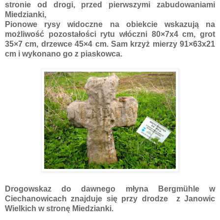
stronie od drogi, przed pierwszymi zabudowaniami
Miedzianki,
Pionowe rysy widoczne na obiekcie wskazują na
możliwość pozostałości rytu włóczni 80×7x4 cm, grot
35×7 cm, drzewce 45×4 cm. Sam krzyż mierzy 91×63x21
cm i wykonano go z piaskowca.
Drogowskaz do dawnego młyna Bergmühle w
Ciechanowicach znajduje się przy drodze z Janowic
Wielkich w stronę Miedzianki.