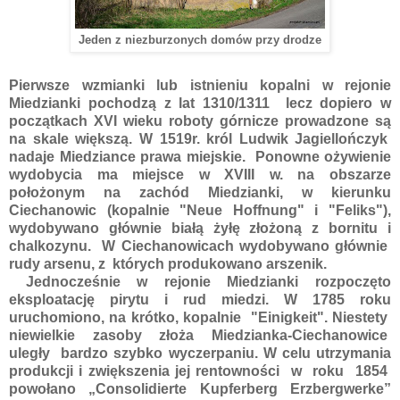
Jeden z niezburzonych domów przy drodze
Pierwsze wzmianki lub istnieniu kopalni w rejonie
Miedzianki pochodzą z lat 1310
/1311 lecz dopiero w
początkach XVI wieku roboty górnicze prowadzone są
na skale większą. W
1519r. król
Ludwik Jagiellończyk
nadaje Miedziance prawa miejskie.
Ponowne ożywienie
wydobycia ma miejsce w
XVIII w.
na obszarze
położonym na z
achód Miedzianki, w kierunku
Ciechanowic
(kopalnie "Neue Hoffnung" i "Feliks")
,
wydobywano głównie białą żyłę złożoną z bornitu i
chalkozynu. W
Ciechanowicach wydobywano głównie
r
udy arsenu, z których produkowano arszenik.
Jednocześnie w rejonie Miedzianki rozpoczęto
eksploatację
pirytu i rud miedzi.
W 1785 roku
uruchomiono, na krótko, kopalnie "Einigkeit"
. Niestety
niewielkie zasoby złoża Miedzianka-Ciechanowice
uległy bardzo szybko wyczerpaniu. W celu utrzymania
produkcji i zwiększenia jej rentowności w roku 1854
powołano „Consolidierte Kupferberg Erzbergwerke”