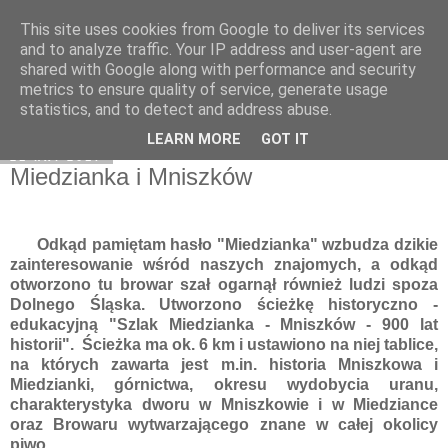
This site uses cookies from Google to deliver its services
Moje miejsce
and to analyze traffic. Your IP address and user-agent are
shared with Google along with performance and security
metrics to ensure quality of service, generate usage
statistics, and to detect and address abuse.
▼
LEARN MORE
GOT IT
21 kwi 2017
Miedzianka i Mniszków
Odkąd pamiętam hasło "Miedzianka" wzbudza dzikie
zainteresowanie wśród naszych znajomych, a odkąd
otworzono tu browar szał ogarnął również ludzi spoza
Dolnego Śląska. Utworzono ścieżkę historyczno -
edukacyjną "Szlak Miedzianka - Mniszków - 900 lat
historii". Ścieżka ma ok. 6 km i ustawiono na niej tablice,
na których zawarta jest m.in. historia Mniszkowa i
Miedzianki, górnictwa, okresu wydobycia uranu,
charakterystyka dworu w Mniszkowie i w Miedziance
oraz Browaru wytwarzającego znane w całej okolicy
piwo.