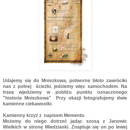
Udajemy się do Mniszkowa, potworne błoto zawróciło
nas z polnej ścieżki, jedziemy więc samochodem. Na
trasę wjedziemy w pobliżu punktu oznaczonego
"historia Mniszkowa" Przy okazji fotografujemy dwie
kamienne ciekawostki.
Kamienny krzyż z napisem Memento.
Możemy do niego dotrzeć jadąc szosą z Janowic
Wielkich w stronę Miedzianki. Znajduje się on po lewej