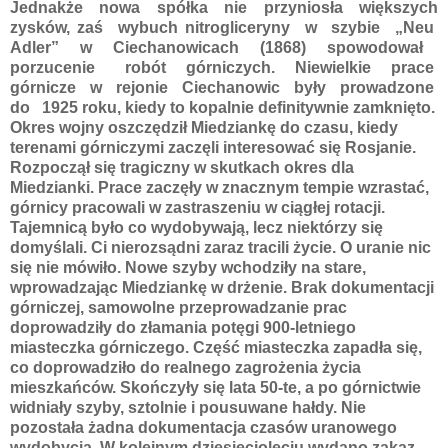
Jednakże nowa spółka nie przyniosła większych
zysków, zaś wybuch nitrogliceryny w szybie „Neu
Adler” w Ciechanowicach (1868) spowodował
porzucenie robót górniczych. Niewielkie prace
górnicze w rejonie Ciechanowic były prowadzone
do 1925 roku, kiedy to kopalnie definitywnie zamknięto.
Okres wojny oszczędził Miedziankę do czasu, kiedy
terenami górniczymi zaczęli interesować się Rosjanie.
Rozpoczął się tragiczny w skutkach okres dla
Miedzianki. Prace zaczęły w znacznym tempie wzrastać,
górnicy pracowali w zastraszeniu w ciągłej rotacji.
Tajemnicą było co wydobywają, lecz niektórzy się
domyślali. Ci nierozsądni zaraz tracili życie. O uranie nic
się nie mówiło. Nowe szyby wchodziły na stare,
wprowadzając Miedziankę w drżenie. Brak dokumentacji
górniczej, samowolne przeprowadzanie prac
doprowadziły do złamania potęgi 900-letniego
miasteczka górniczego. Część miasteczka zapadła się,
co doprowadziło do realnego zagrożenia życia
mieszkańców. Skończyły się lata 50-te, a po górnictwie
widniały szyby, sztolnie i pousuwane hałdy. Nie
pozostała żadna dokumentacja czasów uranowego
wydobycia. W kolejnym dziesięcioleciu wydano zakaz