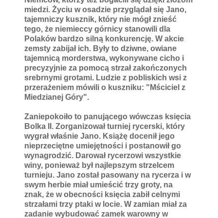
miedzi. Życiu w osadzie przyglądał się Jano,
tajemniczy kusznik, który nie mógł znieść
tego, że niemieccy górnicy stanowili dla
Polaków bardzo silną konkurencję. W akcie
zemsty zabijał ich. Były to dziwne, owiane
tajemnicą morderstwa, wykonywane cicho i
precyzyjnie za pomocą strzał zakończonych
srebrnymi grotami. Ludzie z pobliskich wsi z
przerażeniem mówili o kuszniku: "Mściciel z
Miedzianej Góry".
Zaniepokoiło to panującego wówczas księcia
Bolka II. Zorganizował turniej rycerski, który
wygrał właśnie Jano. Książę docenił jego
nieprzeciętne umiejętności i postanowił go
wynagrodzić. Darował rycerzowi wszystkie
winy, ponieważ był najlepszym strzelcem
turnieju. Jano został pasowany na rycerza i w
swym herbie miał umieścić trzy groty, na
znak, że w obecności księcia zabił celnymi
strzałami trzy ptaki w locie. W zamian miał za
zadanie wybudować zamek warowny w