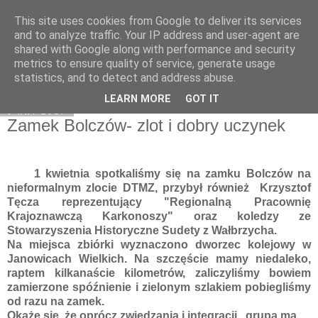
This site uses cookies from Google to deliver its services
Moje miejsce
and to analyze traffic. Your IP address and user-agent are
shared with Google along with performance and security
metrics to ensure quality of service, generate usage
statistics, and to detect and address abuse.
▼
LEARN MORE
GOT IT
9 kwi 2017
Zamek Bolczów- zlot i dobry uczynek
1 kwietnia spotkaliśmy się na zamku Bolczów na
nieformalnym zlocie DTMZ, przybył również Krzysztof
Tęcza reprezentujący "Regionalną Pracownię
Krajoznawczą Karkonoszy" oraz koledzy ze
Stowarzyszenia Historyczne Sudety z Wałbrzycha.
Na miejsca zbiórki wyznaczono dworzec kolejowy w
Janowicach Wielkich. Na szczęście mamy niedaleko,
raptem kilkanaście kilometrów, zaliczyliśmy bowiem
zamierzone spóźnienie i zielonym szlakiem pobiegliśmy
od razu na zamek.
Okaże się, że oprócz zwiedzania i integracji grupa ma