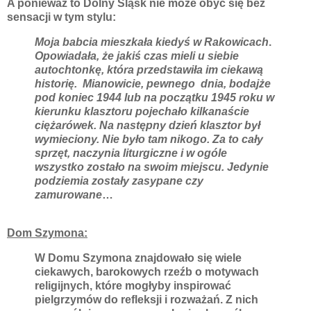
A ponieważ to Dolny Śląsk nie może obyć się bez
sensacji w tym stylu:
Moja babcia mieszkała kiedyś w Rakowicach
.
Opowiadała, że jakiś czas mieli u siebie
autochtonkę, która przedstawiła im ciekawą
historię. Mianowicie, pewnego dnia, bodajże
pod koniec 1944 lub na początku 1945 roku w
kierunku klasztoru pojechało kilkanaście
ciężarówek. Na następny dzień klasztor był
wymieciony. Nie było tam nikogo. Za to cały
sprzęt, naczynia liturgiczne i w ogóle
wszystko zostało na swoim miejscu. Jedynie
podziemia zostały zasypane czy
zamurowane
…
Dom Szymona:
W Domu Szymona znajdowało się wiele
ciekawych, barokowych rzeźb o motywach
religijnych, które mogłyby inspirować
pielgrzymów do refleksji i rozważań. Z nich