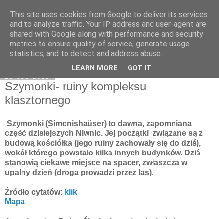
This site uses cookies from Google to deliver its services
Moje miejsce
and to analyze traffic. Your IP address and user-agent are
shared with Google along with performance and security
metrics to ensure quality of service, generate usage
statistics, and to detect and address abuse.
▼
LEARN MORE
GOT IT
20 cze 2013
Szymonki- ruiny kompleksu
klasztornego
Szymonki (Simonishaüser) to dawna, zapomniana
część dzisiejszych Niwnic. Jej początki związane są z
budową kościółka (jego ruiny zachowały się do dziś),
wokół którego powstało kilka innych budynków. Dziś
stanowią ciekawe miejsce na spacer, zwłaszcza w
upalny dzień (droga prowadzi przez las).
Źródło cytatów:
klik
Mapa