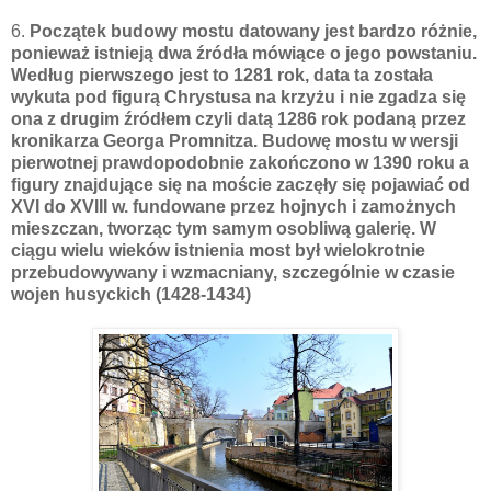
6.
Początek budowy mostu datowany jest bardzo różnie,
ponieważ istnieją dwa źródła mówiące o jego powstaniu.
Według pierwszego jest to 1281 rok, data ta została
wykuta pod figurą Chrystusa na krzyżu i nie zgadza się
ona z drugim źródłem czyli datą 1286 rok podaną przez
kronikarza Georga Promnitza. Budowę mostu w wersji
pierwotnej prawdopodobnie zakończono w 1390 roku a
figury znajdujące się na moście zaczęły się pojawiać od
XVI do XVIII w. fundowane przez hojnych i zamożnych
mieszczan, tworząc tym samym osobliwą galerię. W
ciągu wielu wieków istnienia most był wielokrotnie
przebudowywany i wzmacniany, szczególnie w czasie
wojen husyckich (1428-1434)