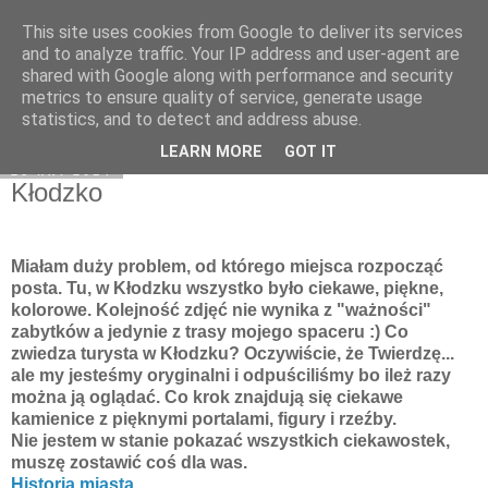
This site uses cookies from Google to deliver its services
Moje miejsce
and to analyze traffic. Your IP address and user-agent are
shared with Google along with performance and security
metrics to ensure quality of service, generate usage
statistics, and to detect and address abuse.
▼
LEARN MORE
GOT IT
28 kwi 2014
Kłodzko
Miałam duży problem, od którego miejsca rozpocząć
posta. Tu, w Kłodzku wszystko było ciekawe, piękne,
kolorowe. Kolejność zdjęć nie wynika z "ważności"
zabytków a jedynie z trasy mojego spaceru :) Co
zwiedza turysta w Kłodzku? Oczywiście, że Twierdzę...
ale my jesteśmy oryginalni i odpuściliśmy bo ileż razy
można ją oglądać.
Co krok znajdują się ciekawe
kamienice z pięknymi portalami, figury i rzeźby.
Nie jestem w stanie pokazać wszystkich ciekawostek,
muszę zostawić coś dla was.
Historia miasta