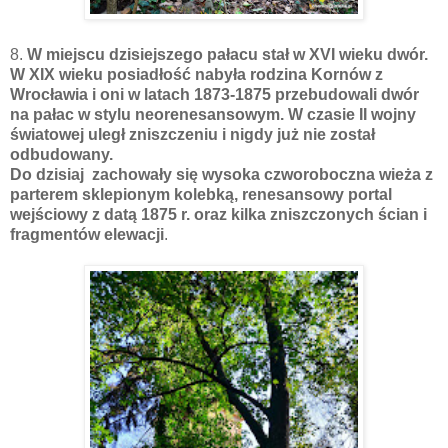
8.
W miejscu dzisiejszego pałacu stał w XVI wieku dwór.
W XIX wieku posiadłość nabyła rodzina Kornów z
Wrocławia i oni w latach 1873-1875 przebudowali dwór
na pałac w stylu neorenesansowym. W czasie II wojny
światowej uległ zniszczeniu i nigdy już nie został
odbudowany.
Do dzisiaj zachowały się wysoka czworoboczna wieża z
parterem sklepionym kolebką, renesansowy portal
wejściowy z datą 1875 r. oraz kilka zniszczonych ścian i
fragmentów elewacji
.