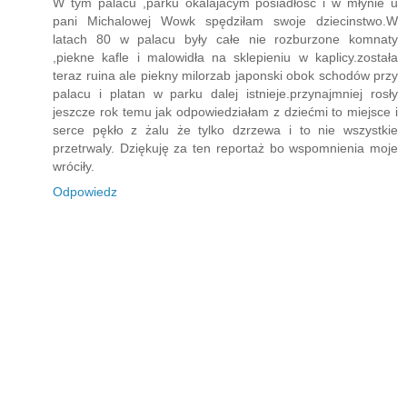
W tym palacu ,parku okalajacym posiadłość i w młynie u
pani Michalowej Wowk spędziłam swoje dziecinstwo.W
latach 80 w palacu były całe nie rozburzone komnaty
,piekne kafle i malowidła na sklepieniu w kaplicy.została
teraz ruina ale piekny milorzab japonski obok schodów przy
palacu i platan w parku dalej istnieje.przynajmniej rosły
jeszcze rok temu jak odpowiedziałam z dziećmi to miejsce i
serce pękło z żalu że tylko dzrzewa i to nie wszystkie
przetrwaly. Dziękuję za ten reportaż bo wspomnienia moje
wróciły.
Odpowiedz