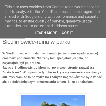
This site uses cookies from Google to deliver its services
Moje miejsce
and to analyze traffic. Your IP address and user-agent are
shared with Google along with performance and security
metrics to ensure quality of service, generate usage
statistics, and to detect and address abuse.
▼
LEARN MORE
GOT IT
28 lis 2014
Siedlimowice-ruina w parku
W Siedlimowicach miałam w planach (w życiu nie zgadniecie co)
cmentarz poniemiecki. Nie żeby tam specjalnie jechała, ot
zwyczajnie był po drodze.
Jadąc z Siedlimowic do Mrowin, po prawej stronie zauważysz
"mały lasek". Wg opisu, w tym lasku kryje się niewielki cmentarzyk.
Już myślałam,że to pomyłka bo żadnych nagrobków nie było widać,
ale po dokładniejszym przeczesaniu terenu kilka
odnalazłam.
1.