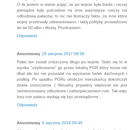
O ile jestem w stanie pojąć, że po wojnie była bieda i raczej
pieniądze były potrzebne na inne ważniejsze rzeczy niż
odbudowa pałaców, to nic nie tłumaczy faktu, że inne które
wojnę przetrwały zdewastowano i taką politykę prowadzono
do lat 60 albo i dłużej. Pozdrawiam
Odpowiedz
Anonimowy
25 sierpnia 2017 09:56
Pałac ten został zniszczony długo po wojnie. Stało się to w
wyniku "użytkowania" go przez lokalny PGR który może nie
dbał ale też nie pozwalał na wycinanie belek dachowych i
podłóg. Po upadku PGRu okoliczni mieszkańcy dokończyli
dzieła zniszczenia :( Aktualny prywatny właścicel nie jest
zainteresowany odbudowa i zabezpieczeniem ruin. Tak więc
losy ruin pałacu wydają się byc przesądzone ...
Odpowiedz
Anonimowy
6 stycznia 2018 09:45