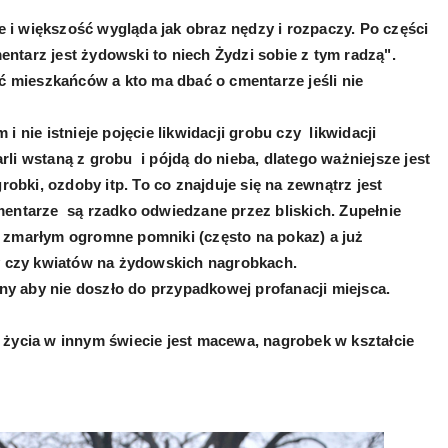
i większość wygląda jak obraz nędzy i rozpaczy. Po części
mentarz jest żydowski to niech Żydzi sobie z tym radzą".
ść mieszkańców a kto ma dbać o cmentarze jeśli nie
 nie istnieje pojęcie likwidacji grobu czy likwidacji
li wstaną z grobu i pójdą do nieba, dlatego ważniejsze jest
robki, ozdoby itp. To co znajduje się na zewnątrz jest
mentarze są rzadko odwiedzane przez bliskich. Zupełnie
się zmarłym ogromne pomniki (często na pokaz) a już
zy czy kwiatów na żydowskich nagrobkach.
 aby nie doszło do przypadkowej profanacji miejsca.
 życia w innym świecie jest macewa, nagrobek w kształcie