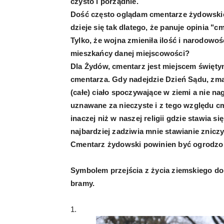
czysto i porządnie.
Dość często oglądam cmentarze żydowskie 
dzieje się tak dlatego, że panuje opinia "c
Tylko, że wojna zmieniła ilość i narodowo
mieszkańcy danej miejscowości?
Dla Żydów, cmentarz jest miejscem świętym i
cmentarza. Gdy nadejdzie Dzień Sądu, zmar
(całe) ciało spoczywające w ziemi a nie nag
uznawane za nieczyste i z tego względu c
inaczej niż w naszej religii gdzie stawia 
najbardziej zadziwia mnie stawianie znic
Cmentarz żydowski powinien być ogrodzony
Symbolem przejścia z życia ziemskiego do
bramy.
1.