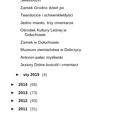
Świebodzin
Zamek Grodno dzień po
Twardocice i schwenkfeldyści
Jedno miasto, trzy cmentarze
Ośrodek Kultury Leśnej w
Gołuchowie
Zamek w Gołuchowie
Muzeum ziemiaństwa w Dobrzycy
Antonin-pałac myśliwski
Jeziory Dolne-kościół i cmentarz
►
sty 2015
(4)
►
2014
(66)
►
2013
(73)
►
2012
(49)
►
2011
(31)