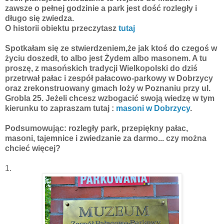
zawsze o pełnej godzinie a park jest dość rozległy i
długo się zwiedza.
O historii obiektu przeczytasz
tutaj
Spotkałam się ze stwierdzeniem,że jak ktoś do czegoś w
życiu doszedł, to albo jest Żydem albo masonem. A tu
proszę, z masońskich tradycji Wielkopolski do dziś
przetrwał pałac i zespół pałacowo-parkowy w Dobrzycy
oraz zrekonstruowany gmach loży w Poznaniu przy ul.
Grobla 25. Jeżeli chcesz wzbogacić swoją wiedzę w tym
kierunku to zapraszam tutaj :
masoni w Dobrzycy
.
Podsumowując: rozległy park, przepiękny pałac,
masoni, tajemnice i zwiedzanie za darmo... czy można
chcieć więcej?
1.