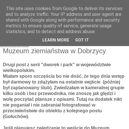
This site uses cookies from Google to deliver its services
Moje miejsce
and to analyze traffic. Your IP address and user-agent are
shared with Google along with performance and security
metrics to ensure quality of service, generate usage
statistics, and to detect and address abuse.
▼
LEARN MORE
GOT IT
6 lut 2015
Muzeum ziemiaństwa w Dobrzycy
Drugi post z serii "dworek i park" w województwie
wielkopolskim.
Miałam sporo szczęścia bo nie dość, że tego dnia wstęp
był darmowy to zdążyłam na ostatnie wejście (później
był zaplanowany ślub). Zwiedzałam w kameralnej grupie
kilku osób i bez przewodnika, nie znoszę jak ględzi i
wolę poczytać plansze z opisami. Tutaj na dodatek nikt
nie poganiał i nie zabraniał fotografować w
przeciwieństwie do obiektu z kolejnego postu
(Gołuchów).
Jeśli planujesz zwiedzanie to wejście do Muzeum