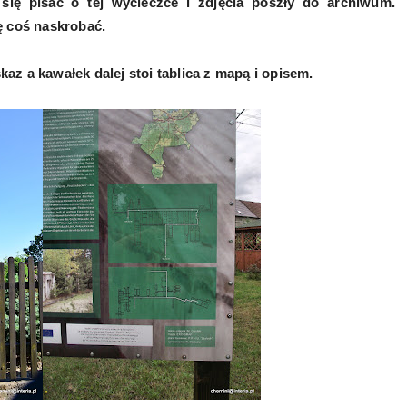
ię pisać o tej wycieczce i zdjęcia poszły do archiwum.
ę coś naskrobać.
 a kawałek dalej stoi tablica z mapą i opisem.