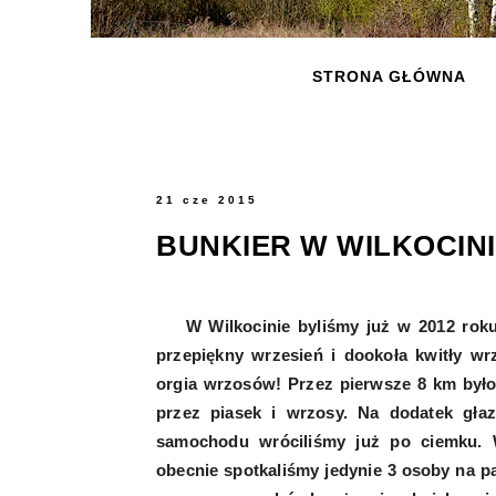
STRONA GŁÓWNA
21 cze 2015
BUNKIER W WILKOCIN
W Wilkocinie byliśmy już w 2012 rok
przepiękny wrzesień i dookoła kwitły w
orgia wrzosów! Przez pierwsze 8 km było 
przez piasek i wrzosy. Na dodatek głaz
samochodu wróciliśmy już po ciemku. 
obecnie spotkaliśmy jedynie 3 osoby na p