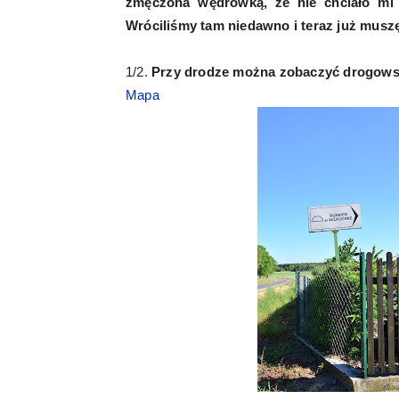
zmęczona wędrówką, że nie chciało mi s
Wróciliśmy tam niedawno i teraz już musz
1/2.
Przy drodze można zobaczyć drogowskaz
Mapa