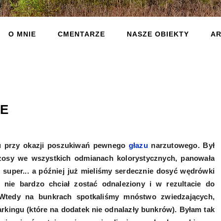
O MNIE
CMENTARZE
NASZE OBIEKTY
AR
IE
u przy okazji poszukiwań pewnego
głazu
narzutowego. Był
rzosy we wszystkich odmianach kolorystycznych, panowała
super... a później już mieliśmy serdecznie dosyć wędrówki
 nie bardzo chciał zostać odnaleziony i w rezultacie do
Wtedy na bunkrach spotkaliśmy mnóstwo zwiedzających,
arkingu (które na dodatek nie odnalazły bunkrów). Byłam tak