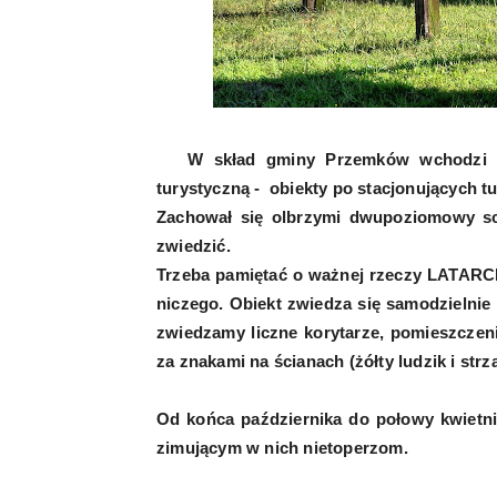
W skład gminy Przemków wchodzi m.in
turystyczną - obiekty po stacjonujących tu
Zachował się olbrzymi dwupoziomowy sc
zwiedzić.
Trzeba pamiętać o ważnej rzeczy LATARCE 
niczego. Obiekt zwiedza się samodzielnie
zwiedzamy liczne korytarze, pomieszczeni
za znakami na ścianach (żółty ludzik i strza
Od końca października do połowy kwietni
zimującym w nich nietoperzom.