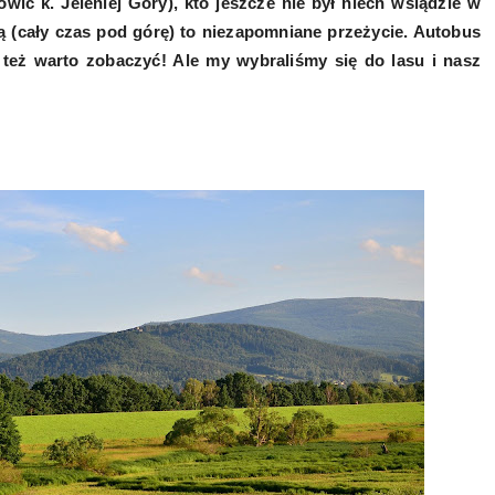
wic k. Jeleniej Góry), kto jeszcze nie był niech wsiądzie w
 (cały czas pod górę) to niezapomniane przeżycie. Autobus
eż warto zobaczyć! Ale my wybraliśmy się do lasu i nasz