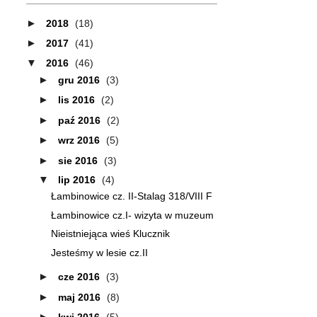
►
2018
(18)
►
2017
(41)
▼
2016
(46)
►
gru 2016
(3)
►
lis 2016
(2)
►
paź 2016
(2)
►
wrz 2016
(5)
►
sie 2016
(3)
▼
lip 2016
(4)
Łambinowice cz. II-Stalag 318/VIII F
Łambinowice cz.I- wizyta w muzeum
Nieistniejąca wieś Klucznik
Jesteśmy w lesie cz.II
►
cze 2016
(3)
►
maj 2016
(8)
►