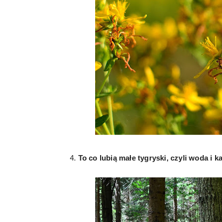
4.
To co lubią małe tygryski, czyli woda i k