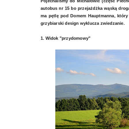
Pojechaliśmy do Michałowic (część Piecho
autobus nr 15 bo przejażdżka wąską drogą
ma pętlę pod Domem Hauptmanna, który t
grzybiarski design wyklucza zwiedzanie.
1. Widok "przydomowy"