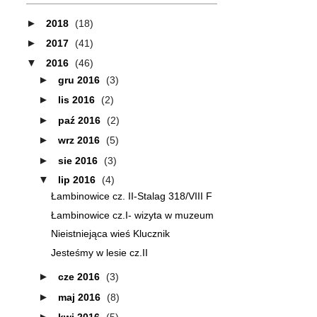
►
2018
(18)
►
2017
(41)
▼
2016
(46)
►
gru 2016
(3)
►
lis 2016
(2)
►
paź 2016
(2)
►
wrz 2016
(5)
►
sie 2016
(3)
▼
lip 2016
(4)
Łambinowice cz. II-Stalag 318/VIII F
Łambinowice cz.I- wizyta w muzeum
Nieistniejąca wieś Klucznik
Jesteśmy w lesie cz.II
►
cze 2016
(3)
►
maj 2016
(8)
►