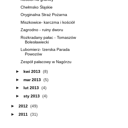
Chełmsko Śląskie
Oryginalna Straż Pożarna
Miszkowice- karczma i kościół
Zagrodno - ruiny dworu
Rozkradany pałac - Tomaszów
Bolesławiecki
Lubomierz- Izerska Parada
Powozów
Zespół pałacowy w Nagórzu
►
kwi 2013
(8)
►
mar 2013
(5)
►
lut 2013
(4)
►
sty 2013
(4)
►
2012
(49)
►
2011
(31)