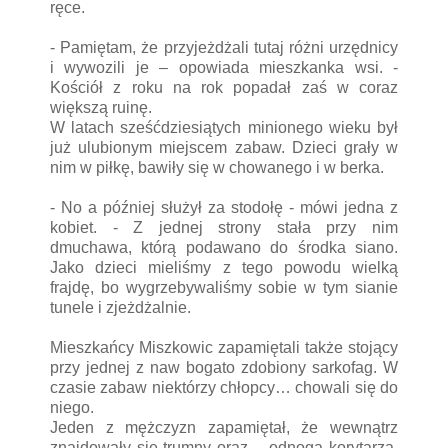
ręce.
- Pamiętam, że przyjeżdżali tutaj różni urzędnicy
i wywozili je – opowiada mieszkanka wsi. -
Kościół z roku na rok popadał zaś w coraz
większą ruinę.
W latach sześćdziesiątych minionego wieku był
już ulubionym miejscem zabaw. Dzieci grały w
nim w piłkę, bawiły się w chowanego i w berka.
- No a później służył za stodołę - mówi jedna z
kobiet. - Z jednej strony stała przy nim
dmuchawa, którą podawano do środka siano.
Jako dzieci mieliśmy z tego powodu wielką
frajdę, bo wygrzebywaliśmy sobie w tym sianie
tunele i zjeżdżalnie.
Mieszkańcy Miszkowic zapamiętali także stojący
przy jednej z naw bogato zdobiony sarkofag. W
czasie zabaw niektórzy chłopcy… chowali się do
niego.
Jeden z mężczyzn zapamiętał, że wewnątrz
znajdowały się trumny oraz… odnoga korytarza.