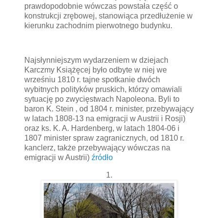
prawdopodobnie wówczas powstała część o
konstrukcji zrębowej, stanowiąca przedłużenie w
kierunku zachodnim pierwotnego budynku.
Najsłynniejszym wydarzeniem w dziejach
Karczmy Książęcej było odbyte w niej we
wrześniu 1810 r. tajne spotkanie dwóch
wybitnych polityków pruskich, którzy omawiali
sytuację po zwycięstwach Napoleona. Byli to
baron K. Stein , od 1804 r. minister, przebywający
w latach 1808-13 na emigracji w Austrii i Rosji)
oraz ks. K. A. Hardenberg, w latach 1804-06 i
1807 minister spraw zagranicznych, od 1810 r.
kanclerz, także przebywający wówczas na
emigracji w Austrii)
źródło
1.