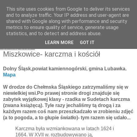
This site uses cookies from Google to deliver its services
Moje miejsce
and to analyze traffic. Your IP address and user-agent are
shared with Google along with performance and security
metrics to ensure quality of service, generate usage
statistics, and to detect and address abuse.
▼
LEARN MORE
GOT IT
20 maj 2013
Miszkowice- karczma i kościół
Dolny Śląsk,powiat kamiennogórski, gmina Lubawka.
Mapa
W drodze do Chełmska Śląskiego zatrzymaliśmy się w
niewielkiej wsi.Po prawej stronie drogi znajduje się
zabytek wyjątkowej klasy - rzadka w Sudetach karczma
(zwana książęcą). Tyle razy jechaliśmy tą drogą i za
każdym razem coś nam przeszkadzało w zrobieniu zdjęć
(a to pogoda, a to głupie światło)- tym razem się udało...
Karczma była wzmiankowana w latach 1624 i
1664. W XVII w. rozbudowywano ją,