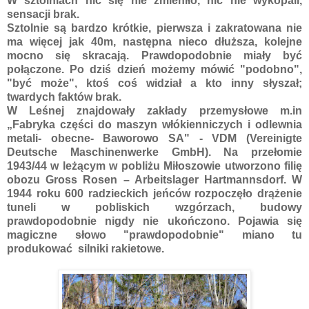
W sztolniach nic się nie zmieniło, nic nie wykopali,
sensacji brak.
Sztolnie są bardzo krótkie, pierwsza i zakratowana nie
ma więcej jak 40m, następna nieco dłuższa, kolejne
mocno się skracają. Prawdopodobnie miały być
połączone. Po dziś dzień możemy mówić "podobno",
"być może", ktoś coś widział a kto inny słyszał;
twardych faktów brak.
W Leśnej znajdowały zakłady przemysłowe m.in
„Fabryka części do maszyn włókienniczych i odlewnia
metali- obecne- Baworowo SA" - VDM (Vereinigte
Deutsche Maschinenwerke GmbH). Na przełomie
1943/44 w leżącym w pobliżu Miłoszowie utworzono filię
obozu Gross Rosen – Arbeitslager Hartmannsdorf. W
1944 roku 600 radzieckich jeńców rozpoczęło drążenie
tuneli w pobliskich wzgórzach, budowy
prawdopodobnie nigdy nie ukończono. Pojawia się
magiczne słowo "prawdopodobnie" miano tu
produkować silniki rakietowe.