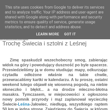
This site uses cookies from Google to deliver its services
Moje miejsce
and to analyze traffic. Your IP address and user-agent are
shared with Google along with performance and security
metrics to ensure quality of service, generate usage
statistics, and to detect and address abuse.
▼
LEARN MORE
GOT IT
13 mar 2017
Trochę Świecia i sztolni z Leśnej
Zimę spaskudził wszechobecny smog, zabierając
widok na góry i powodujący duszność po byle spacerze.
Przesiedzieliśmy ją w domu studiując mapy, odkurzając
czytadła odłożone właśnie na takie chwile,
przewracaliśmy kartki w kalendarzu. A tu proszę, ostatni
weekend lutego objawił się wiosenną pogodą, na niebie
słoneczko i błękit... a na drodze mleczno-błotna
masakra. Tymczasem, w miejscowości x ogłoszono
nowy pomnik przyrody i mąż zaplanował wycieczkę
Świecie-
Leśna
-Jałowiec, niedługą, wszystkiego raptem
50 km w jedną stronę. Zajedziemy do Świecia, w którym