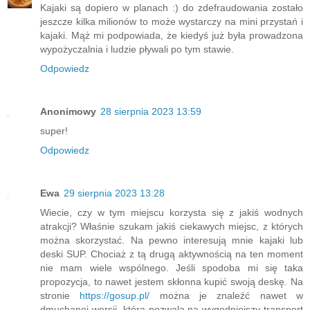
Kajaki są dopiero w planach :) do zdefraudowania zostało
jeszcze kilka milionów to może wystarczy na mini przystań i
kajaki. Mąż mi podpowiada, że kiedyś już była prowadzona
wypożyczalnia i ludzie pływali po tym stawie.
Odpowiedz
Anonimowy
28 sierpnia 2023 13:59
super!
Odpowiedz
Ewa
29 sierpnia 2023 13:28
Wiecie, czy w tym miejscu korzysta się z jakiś wodnych
atrakcji? Właśnie szukam jakiś ciekawych miejsc, z których
można skorzystać. Na pewno interesują mnie kajaki lub
deski SUP. Chociaż z tą drugą aktywnością na ten moment
nie mam wiele wspólnego. Jeśli spodoba mi się taka
propozycja, to nawet jestem skłonna kupić swoją deskę. Na
stronie
https://gosup.pl/
można je znaleźć nawet w
dmuchanej wersji, która pozwala na wygodniejszy transport