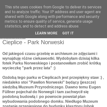
This site uses cookies from Google to deliver its services
Moje miejsce
and to analyze traffic. Your IP address and user-agent are
shared with Google along with performance and security
metrics to ensure quality of service, generate usage
statistics, and to detect and address abuse.
▼
LEARN MORE
GOT IT
20 lis 2012
Cieplice - Park Norweski
Od jakiegoś czasu grzebię w archiwum ze zdjęciami i
wynajduję różne ciekawostki. Wydobyłam dzisiaj kilka
fotek Parku Norweskiego i postanowiłam zrobić krótką
wycieczkę "park przez lata" :)
Ozdobą tego parku w Cieplicach jest przepiękny staw :) ,
niedaleko stoi "Pawilon Norweski" będący (jeszcze)
siedzibą Muzeum Przyrodniczego. Dawno temu Eugen
Füllner pojechał do Norwegii i tam zachwycił się
podobną budowlą i po powrocie powstał plan
wybudowania podobnego domku. Niedługo Muzeum
zostanie przeniesione do budynku klasztoru (obok