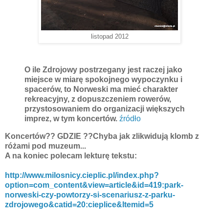
listopad 2012
O ile Zdrojowy postrzegany jest raczej jako
miejsce w miarę spokojnego wypoczynku i
spacerów, to Norweski ma mieć charakter
rekreacyjny, z dopuszczeniem rowerów,
przystosowaniem do organizacji większych
imprez, w tym koncertów.
źródło
Koncertów?? GDZIE ??Chyba jak zlikwidują klomb z
różami pod muzeum...
A na koniec polecam lekturę tekstu:
http://www.milosnicy.cieplic.pl/index.php?
option=com_content&view=article&id=419:park-
norweski-czy-powtorzy-si-scenariusz-z-parku-
zdrojowego&catid=20:cieplice&Itemid=5