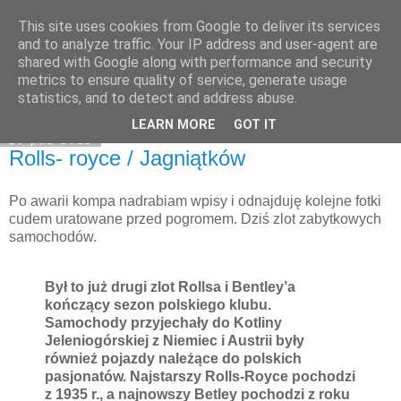
This site uses cookies from Google to deliver its services
Moje miejsce
and to analyze traffic. Your IP address and user-agent are
shared with Google along with performance and security
metrics to ensure quality of service, generate usage
statistics, and to detect and address abuse.
▼
LEARN MORE
GOT IT
29 paź 2011
Rolls- royce / Jagniątków
Po awarii kompa nadrabiam wpisy i odnajduję kolejne fotki
cudem uratowane przed pogromem. Dziś zlot zabytkowych
samochodów.
Był to już drugi zlot Rollsa i Bentley’a
kończący sezon polskiego klubu.
Samochody przyjechały do Kotliny
Jeleniogórskiej z Niemiec i Austrii były
również pojazdy należące do polskich
pasjonatów. Najstarszy Rolls-Royce pochodzi
z 1935 r., a najnowszy Betley pochodzi z roku