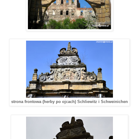
strona frontowa (herby po ojcach) Schliewitz i Schweinichen