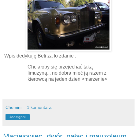
Wpis dedykuję Beti za to zdanie :
Chciałoby się przejechać taką
limuzyną... no dobra mieć ją razem z
kierowcą na jeden dzień <marzenie>
Chemini
1 komentarz:
Udostępnij
Maciejowiec- dwór, pałac i mauzoleum