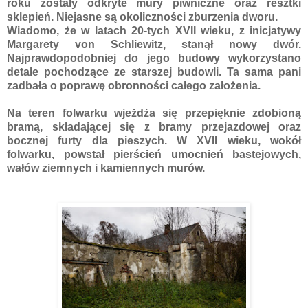
roku zostały odkryte mury piwniczne oraz resztki
sklepień. Niejasne są okoliczności zburzenia dworu.
Wiadomo, że w latach 20-tych XVII wieku, z inicjatywy
Margarety von Schliewitz, stanął nowy dwór.
Najprawdopodobniej do jego budowy wykorzystano
detale pochodzące ze starszej budowli. Ta sama pani
zadbała o poprawę obronności całego założenia.
Na teren folwarku wjeżdża się przepięknie zdobioną
bramą, składającej się z bramy przejazdowej oraz
bocznej furty dla pieszych. W XVII wieku, wokół
folwarku, powstał pierścień umocnień bastejowych,
wałów ziemnych i kamiennych murów.