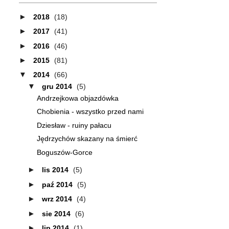
►
2018
(18)
►
2017
(41)
►
2016
(46)
►
2015
(81)
▼
2014
(66)
▼
gru 2014
(5)
Andrzejkowa objazdówka
Chobienia - wszystko przed nami
Dziesław - ruiny pałacu
Jędrzychów skazany na śmierć
Boguszów-Gorce
►
lis 2014
(5)
►
paź 2014
(5)
►
wrz 2014
(4)
►
sie 2014
(6)
►
lip 2014
(1)