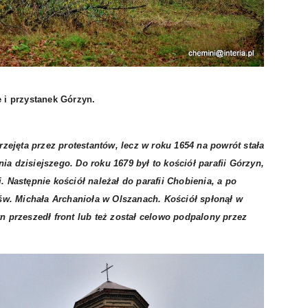
e i przystanek Górzyn.
rzejęta przez protestantów, lecz w roku 1654 na powrót stała
nia dzisiejszego. Do roku 1679 był to kościół parafii Górzyn,
 Następnie kościół należał do parafii Chobienia, a po
 św. Michała Archanioła w Olszanach. Kościół spłonął w
n przeszedł front lub też został celowo podpalony przez