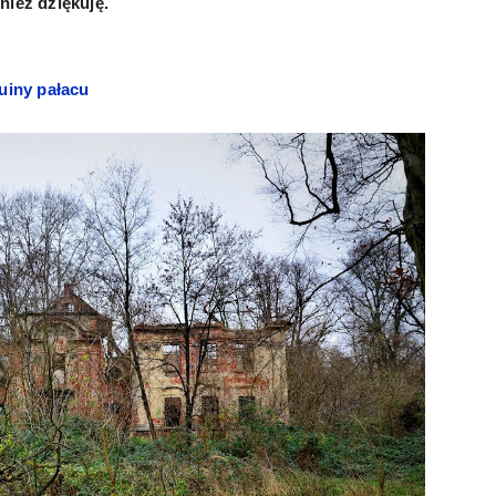
nież dziękuję.
uiny pałacu