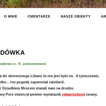
O MNIE
CMENTARZE
NASZE OBIEKTY
AR
ZDÓWKA
zejkowa cz. IV, podsumowanie
 do słonecznego Libanu to nie jest byle co. A tymczasem,
tko... ino pogodę zapomniał zamówić.
n z Dziadkiem Mrozem stanęli nam na drodze.
owy Pers stworzył pewien wynalazek
rękawiczkami
zwany.