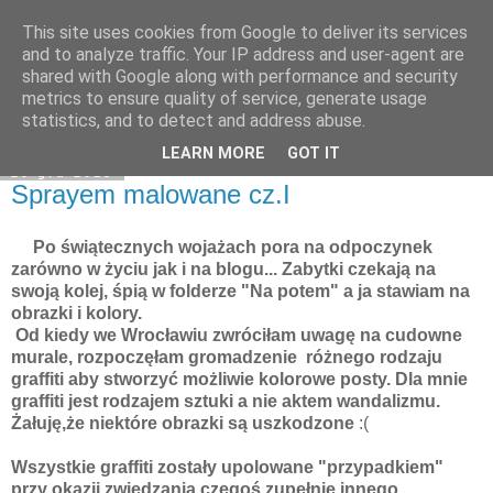
This site uses cookies from Google to deliver its services
Moje miejsce
and to analyze traffic. Your IP address and user-agent are
shared with Google along with performance and security
metrics to ensure quality of service, generate usage
statistics, and to detect and address abuse.
▼
LEARN MORE
GOT IT
29 gru 2013
Sprayem malowane cz.I
Po świątecznych wojażach pora na odpoczynek
zarówno w życiu jak i na blogu... Zabytki czekają na
swoją kolej, śpią w folderze "Na potem" a ja stawiam na
obrazki i kolory.
Od kiedy we Wrocławiu zwróciłam uwagę na cudowne
murale, rozpoczęłam gromadzenie różnego rodzaju
graffiti aby stworzyć możliwie kolorowe posty. Dla mnie
graffiti jest rodzajem sztuki a nie aktem wandalizmu.
Żałuję,że niektóre obrazki są uszkodzone
:(
Wszystkie graffiti zostały upolowane "przypadkiem"
przy okazji zwiedzania czegoś zupełnie innego.