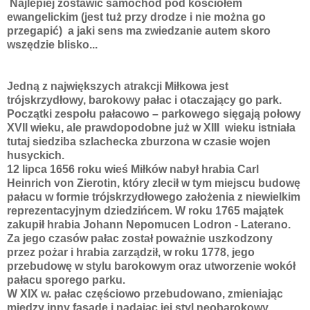
Najlepiej zostawić samochód pod kościołem
ewangelickim (jest tuż przy drodze i nie można go
przegapić) a jaki sens ma zwiedzanie autem skoro
wszędzie blisko...
Jedną z największych atrakcji Miłkowa jest
trójskrzydłowy, barokowy pałac i otaczający go park.
Początki zespołu pałacowo – parkowego sięgają połowy
XVII wieku, ale prawdopodobne już w XIII wieku istniała
tutaj siedziba szlachecka zburzona w czasie wojen
husyckich.
12 lipca 1656 roku wieś Miłków nabył hrabia Carl
Heinrich von Zierotin, który zlecił w tym miejscu budowę
pałacu w formie trójskrzydłowego założenia z niewielkim
reprezentacyjnym dziedzińcem. W roku 1765 majątek
zakupił hrabia Johann Nepomucen Lodron - Laterano.
Za jego czasów pałac został poważnie uszkodzony
przez pożar i hrabia zarządził, w roku 1778, jego
przebudowę w stylu barokowym oraz utworzenie wokół
pałacu sporego parku.
W XIX w. pałac częściowo przebudowano, zmieniając
między inny fasadę i nadając jej styl neobarokowy.