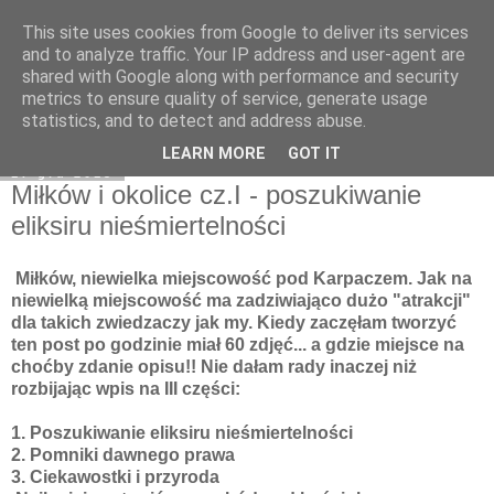
This site uses cookies from Google to deliver its services
Moje miejsce
and to analyze traffic. Your IP address and user-agent are
shared with Google along with performance and security
metrics to ensure quality of service, generate usage
statistics, and to detect and address abuse.
▼
LEARN MORE
GOT IT
17 gru 2013
Miłków i okolice cz.I - poszukiwanie
eliksiru nieśmiertelności
Miłków, niewielka miejscowość pod Karpaczem. Jak na
niewielką miejscowość ma zadziwiająco dużo "atrakcji"
dla takich zwiedzaczy jak my. Kiedy zaczęłam tworzyć
ten post po godzinie miał 60 zdjęć... a gdzie miejsce na
choćby zdanie opisu!! Nie dałam rady inaczej niż
rozbijając wpis na III części:
1. Poszukiwanie eliksiru nieśmiertelności
2. Pomniki dawnego prawa
3. Ciekawostki i przyroda