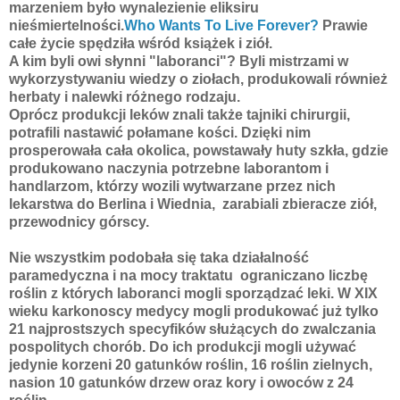
marzeniem było wynalezienie eliksiru
nieśmiertelności.
Who Wants To Live Forever?
Prawie
całe życie spędziła wśród książek i ziół.
A kim byli owi słynni "laboranci"? Byli mistrzami w
wykorzystywaniu wiedzy o ziołach, produkowali również
herbaty i nalewki różnego rodzaju.
Oprócz produkcji leków znali także tajniki chirurgii,
potrafili nastawić połamane kości. Dzięki nim
prosperowała cała okolica, powstawały huty szkła, gdzie
produkowano naczynia potrzebne laborantom i
handlarzom, którzy wozili wytwarzane przez nich
lekarstwa do Berlina i Wiednia, zarabiali zbieracze ziół,
przewodnicy górscy.
Nie wszystkim podobała się taka działalność
paramedyczna i na mocy traktatu ograniczano liczbę
roślin z których laboranci mogli sporządzać leki. W XIX
wieku karkonoscy medycy mogli produkować już tylko
21 najprostszych specyfików służących do zwalczania
pospolitych chorób. Do ich produkcji mogli używać
jedynie korzeni 20 gatunków roślin, 16 roślin zielnych,
nasion 10 gatunków drzew oraz kory i owoców z 24