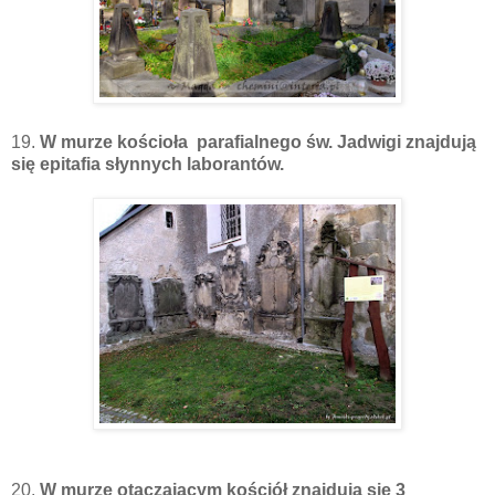
19.
W murze kościoła parafialnego św. Jadwigi znajdują
się epitafia słynnych laborantów.
20.
W murze otaczającym kościół znajdują się 3