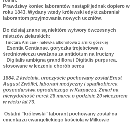
roślin.
Prawdziwy koniec laborantów nastąpił jednak dopiero w
roku 1843. Wydany wtedy królewski edykt zabraniał
laborantom przyjmowania nowych uczniów.
Do dzisiaj znane są niektóre wytwory ówczesnych
mistrzów zielarskich:
Tinctura Arnicae - nalewka alkoholowa z arniki górskiej
Esentia Gentianae,
goryczka trojeściowa w
średniowieczu uważana za antidotum na trucizny
Digitalis ambigna grandiflora i Digitalis purpurea,
stosowane w leczeniu chorób serca
1884, 2 kwietnia, uroczyście pochowany został Ernst
August Zwölfel, laborant medyczny i spadkobierca
gospodarstwa ogrodniczego w Karpaczu. Zmarł na
niewydolność nerek 28 marca o godzinie 20 wieczorem
w wieku lat 73
.
Ostatni "królewski" laborant pochowany został na
cmentarzu ewangelickiego kościoła w Miłkowie