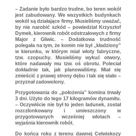
– Zadanie było bardzo trudne, bo teren wokół
jest zabudowany. We wszystkich budynkach
wokół są działające firmy. Musieliśmy uważać,
by nie narobić szkód – powiedział Krzysztof
Dymek, kierownik robót odstrzałowych z firmy
Major z Gliwic. – Dodatkowa trudność
polegała na tym, że komin nie był „kładziony”
w kierunku, w którym miał wloty fabryczne,
tzw. czopuchy. Musieliśmy wykuć otwory,
które nadawały mu tzw. oś obrotu. Poleciał
dokładnie tak, jak planowaliśmy. Miał się
zmieścić z prawej strony dębu i tak się stało –
przyznał zadowolony.
Przygotowania do „położenia” komina trwały
3 dni. Użyto do tego 17 kilogramów dynamitu.
– Oczywiście nie był to jeden ładunek, został
rozczłonkowany i umieszczony w
przygotowanych wcześniej wlotach –
wyjaśnia kierownik robót.
Do końca roku z terenu dawnej Celwiskozy