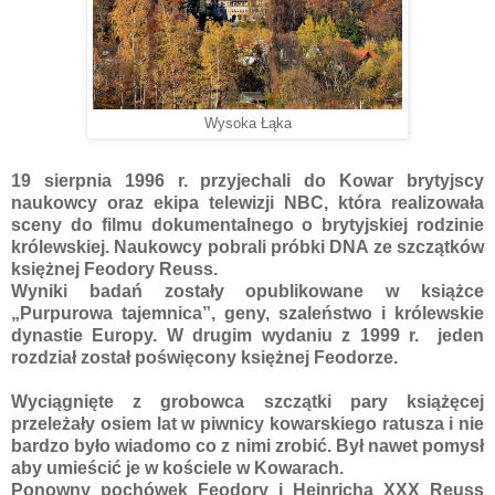
Wysoka Łąka
19 sierpnia 1996 r. przyjechali do Kowar brytyjscy
naukowcy oraz ekipa telewizji NBC, która realizowała
sceny do filmu dokumentalnego o brytyjskiej rodzinie
królewskiej. Naukowcy pobrali próbki DNA ze szczątków
księżnej Feodory Reuss.
Wyniki badań zostały opublikowane w książce
„Purpurowa tajemnica”, geny, szaleństwo i królewskie
dynastie Europy. W drugim wydaniu z 1999 r. jeden
rozdział został poświęcony księżnej Feodorze.
Wyciągnięte z grobowca szczątki pary książęcej
przeleżały osiem lat w piwnicy kowarskiego ratusza i nie
bardzo było wiadomo co z nimi zrobić. Był nawet pomysł
aby umieścić je w kościele w Kowarach.
Ponowny pochówek Feodory i Heinricha XXX Reuss