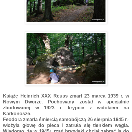
Książę Heinrich XXX Reuss zmarł 23 marca 1939 r. w
Nowym Dworze. Pochowany został w specjalnie
zbudowanej w 1923 r. krypcie z widokiem na
Karkonosze.
Feodora zmarła śmiercią samobójczą 26 sierpnia 1945 r.-
włożyła głowę do pieca i zatruła się tlenkiem węgla.
Wiadomo, że w 1945r. rząd brytyjski chciał zabrać ją do