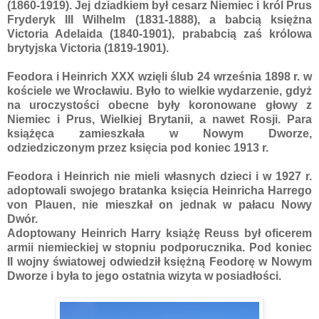
(1860-1919). Jej dziadkiem był cesarz Niemiec i król Prus
Fryderyk III Wilhelm (1831-1888), a babcią księżna
Victoria Adelaida (1840-1901), prababcią zaś królowa
brytyjska Victoria (1819-1901).
Feodora i Heinrich XXX wzięli ślub 24 września 1898 r. w
kościele we Wrocławiu. Było to wielkie wydarzenie, gdyż
na uroczystości obecne były koronowane głowy z
Niemiec i Prus, Wielkiej Brytanii, a nawet Rosji. Para
książęca zamieszkała w Nowym Dworze,
odziedziczonym przez księcia pod koniec 1913 r.
Feodora i Heinrich nie mieli własnych dzieci i w 1927 r.
adoptowali swojego bratanka księcia Heinricha Harrego
von Plauen, nie mieszkał on jednak w pałacu Nowy
Dwór.
Adoptowany Heinrich Harry książę Reuss był oficerem
armii niemieckiej w stopniu podporucznika. Pod koniec
II wojny światowej odwiedził księżną Feodorę w Nowym
Dworze i była to jego ostatnia wizyta w posiadłości.