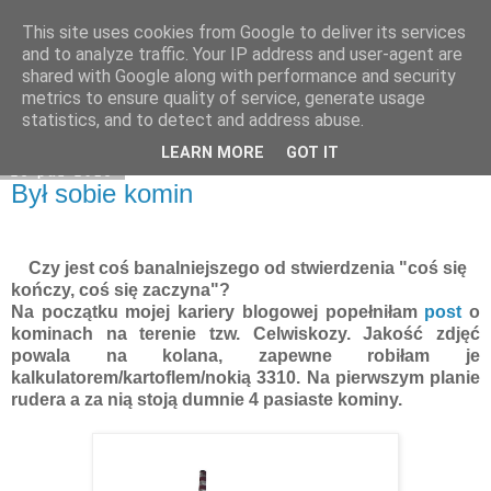
This site uses cookies from Google to deliver its services
Moje miejsce
and to analyze traffic. Your IP address and user-agent are
shared with Google along with performance and security
metrics to ensure quality of service, generate usage
statistics, and to detect and address abuse.
▼
LEARN MORE
GOT IT
25 paź 2015
Był sobie komin
Czy jest coś banalniejszego od stwierdzenia "coś się
kończy, coś się zaczyna"?
Na początku mojej kariery blogowej popełniłam
post
o
kominach na terenie tzw. Celwiskozy. Jakość zdjęć
powala na kolana, zapewne robiłam je
kalkulatorem/kartoflem/nokią 3310. Na pierwszym planie
rudera a za nią stoją dumnie 4 pasiaste kominy.