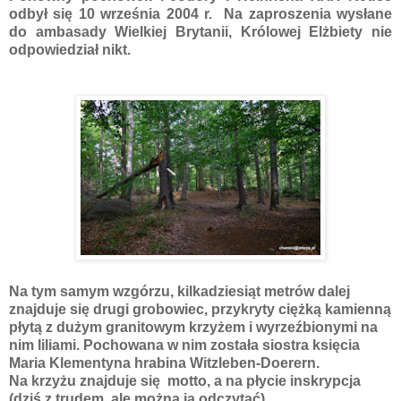
odbył się 10 września 2004 r. Na zaproszenia wysłane
do ambasady Wielkiej Brytanii, Królowej Elżbiety nie
odpowiedział nikt.
Na tym samym wzgórzu, kilkadziesiąt metrów dalej
znajduje się drugi grobowiec, przykryty ciężką kamienną
płytą z dużym granitowym krzyżem i wyrzeźbionymi na
nim liliami. Pochowana w nim została siostra księcia
Maria Klementyna hrabina Witzleben-Doerern.
Na krzyżu znajduje się motto, a na płycie inskrypcja
(dziś z trudem, ale można ją odczytać).