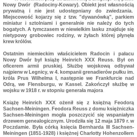
Nowy Dwór (Radociny-Kowary). Obiekt jest własnością
prywatną i nie jest udostępniany do zwiedzania.
Miejscowość kojarzy się z tzw. "dywanówką", parkiem
miniatur i sztolniami i generalnie nie należy do tych
bogatych. A tymczasem w niewielkim lasku znajduje się
nietypowy grobowiec rodziny, w żyłach której płynęła
krew królów.
Ostatnim niemieckim właścicielem Radocin i pałacu
Nowy Dwór był książę Heinrich XXX Reuss. Był on
oficerem armii pruskiej. Służbę wojskową odbywał
najpierw w Legnicy, w 4. kompanii grenadierów pułku im.
króla Prus Wilhelma I, następnie we Frankfurcie nad
Odrą, we Flensburgu, w Kassel. Zakończył służbę w
wojsku w 1918 r. w stopniu generała majora
Książę Heinrich XXX ożenił się z księżną Feodorą
Sachsen-Meiningen. Feodora Reuss z domu księżniczka
Sachsen-Meiningen mogła poszczycić się wspaniałym
drzewem genealogicznym. Urodziła się 12 maja 1879 r. w
Poczdamie. Była córką księcia Bernharda III Sachsen-
Meiningen (1851-1928) i księżnej Charlotty Hohenzollern