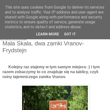
This site uses cookies from Google to deliver its services
Moje miejsce
and to analyze traffic. Your IP address and user-agent are
shared with Google along with performance and security
metrics to ensure quality of service, generate usage
statistics, and to detect and address abuse.
▼
LEARN MORE
GOT IT
20 lip 2018
Mala Skala, dwa zamki Vranov-
Frydstejn
Kolejny raz stajemy w tym samym miejscu :) i tym
razem zobaczymy to co znajduje się na tablicy, czyli
ruiny tajemniczego zamku Vranov.