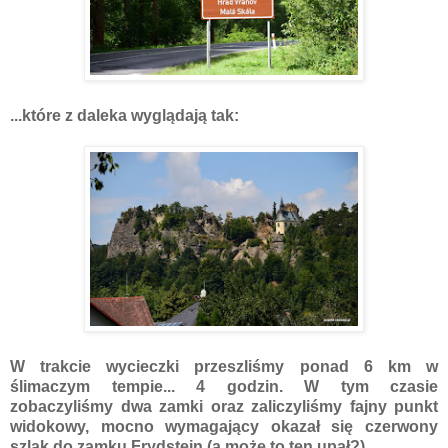
...które z daleka wyglądają tak:
W trakcie wycieczki przeszliśmy ponad 6 km w
ślimaczym tempie... 4 godzin. W tym czasie
zobaczyliśmy dwa zamki oraz zaliczyliśmy fajny punkt
widokowy, mocno wymagający okazał się czerwony
szlak do zamku Frydstejn (a może to ten upał?)